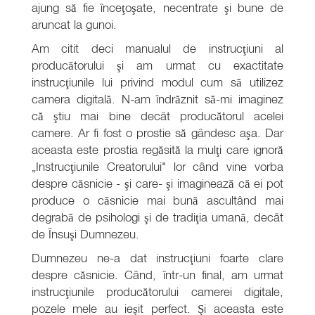
ajung să fie înceţoşate, necentrate şi bune de
aruncat la gunoi.
Am citit deci manualul de instrucţiuni al
producătorului şi am urmat cu exactitate
instrucţiunile lui privind modul cum să utilizez
camera digitală. N-am îndrăznit să-mi imaginez
că ştiu mai bine decât producătorul acelei
camere. Ar fi fost o prostie să gândesc aşa. Dar
aceasta este prostia regăsită la mulţi care ignoră
„Instrucţiunile Creatorului" lor când vine vorba
despre căsnicie - şi care- şi imaginează că ei pot
produce o căsnicie mai bună ascultând mai
degrabă de psihologi şi de tradiţia umană, decât
de Însuşi Dumnezeu.
Dumnezeu ne-a dat instrucţiuni foarte clare
despre căsnicie. Când, într-un final, am urmat
instrucţiunile producătorului camerei digitale,
pozele mele au ieşit perfect. Şi aceasta este