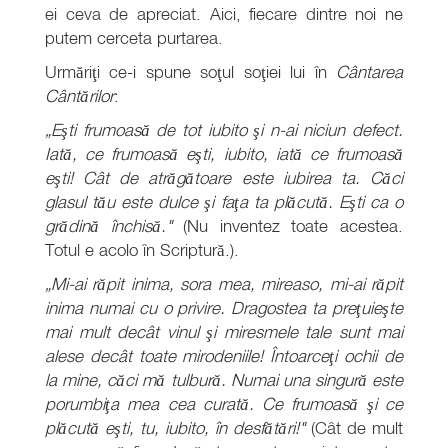
ei ceva de apreciat. Aici, fiecare dintre noi ne
putem cerceta purtarea.
Urmăriţi ce-i spune soţul soţiei lui în
Cântarea
Cântărilor
:
„Eşti frumoasă de tot iubito şi n-ai niciun defect.
Iată, ce frumoasă eşti, iubito, iată ce frumoasă
eşti! Cât de atrăgătoare este iubirea ta. Căci
glasul tău este dulce şi faţa ta plăcută. Eşti ca o
grădină închisă."
(Nu inventez toate acestea.
Totul e acolo în Scriptură.).
„Mi-ai răpit inima, sora mea, mireaso, mi-ai răpit
inima numai cu o privire. Dragostea ta preţuieşte
mai mult decât vinul şi miresmele tale sunt mai
alese decât toate mirodeniile! Întoarceţi ochii de
la mine, căci mă tulbură. Numai una singură este
porumbiţa mea cea curată. Ce frumoasă şi ce
plăcută eşti, tu, iubito, în desfătări!"
(Cât de mult