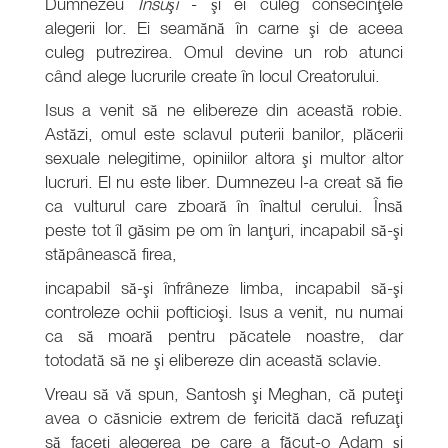
Dumnezeu
Însuşi
- şi ei culeg consecinţele
alegerii lor. Ei seamănă în carne şi de aceea
culeg putrezirea. Omul devine un rob atunci
când alege lucrurile create în locul Creatorului.
Isus a venit să ne elibereze din această robie.
Astăzi, omul este sclavul puterii banilor, plăcerii
sexuale nelegitime, opiniilor altora şi multor altor
lucruri. El nu este liber. Dumnezeu l-a creat să fie
ca vulturul care zboară în înaltul cerului. Însă
peste tot îl găsim pe om în lanţuri, incapabil să-şi
stăpânească firea,
incapabil să-şi înfrâneze limba, incapabil să-şi
controleze ochii pofticioşi. Isus a venit, nu numai
ca să moară pentru păcatele noastre, dar
totodată să ne şi elibereze din această sclavie.
Vreau să vă spun, Santosh şi Meghan, că puteţi
avea o căsnicie extrem de fericită dacă refuzaţi
să faceţi alegerea pe care a făcut-o Adam şi