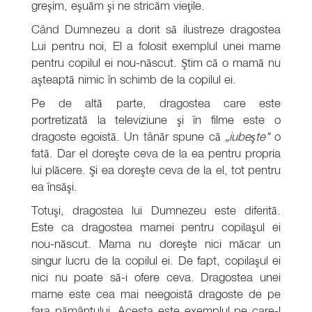
greşim, eşuăm şi ne stricăm vieţile.
Când Dumnezeu a dorit să ilustreze dragostea
Lui pentru noi, El a folosit exemplul unei mame
pentru copilul ei nou-născut. Ştim că o mamă nu
aşteaptă nimic în schimb de la copilul ei.
Pe de altă parte, dragostea care este
portretizată la televiziune şi în filme este o
dragoste egoistă. Un tânăr spune că
„iubeşte"
o
fată. Dar el doreşte ceva de la ea pentru propria
lui plăcere. Şi ea doreşte ceva de la el, tot pentru
ea însăşi.
Totuşi, dragostea lui Dumnezeu este diferită.
Este ca dragostea mamei pentru copilaşul ei
nou-născut. Mama nu doreşte nici măcar un
singur lucru de la copilul ei. De fapt, copilaşul ei
nici nu poate să-i ofere ceva. Dragostea unei
mame este cea mai neegoistă dragoste de pe
faţa pământului. Acesta este exemplul pe care-l