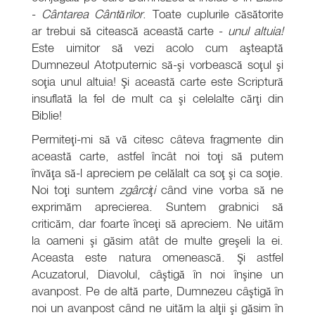
-
Cântarea Cântărilor
. Toate cuplurile căsătorite
ar trebui să citească această carte -
unul altuia!
Este uimitor să vezi acolo cum aşteaptă
Dumnezeul Atotputernic să-şi vorbească soţul şi
soţia unul altuia! Şi această carte este Scriptură
insuflată la fel de mult ca şi celelalte cărţi din
Biblie!
Permiteţi-mi să vă citesc câteva fragmente din
această carte, astfel încât noi toţi să putem
învăţa să-l apreciem pe celălalt ca soţ şi ca soţie.
Noi toţi suntem
zgârciţi
când vine vorba să ne
exprimăm aprecierea. Suntem grabnici să
criticăm, dar foarte înceţi să apreciem. Ne uităm
la oameni şi găsim atât de multe greşeli la ei.
Aceasta este natura omenească. Şi astfel
Acuzatorul, Diavolul, câştigă în noi înşine un
avanpost. Pe de altă parte, Dumnezeu câştigă în
noi un avanpost când ne uităm la alţii şi găsim în