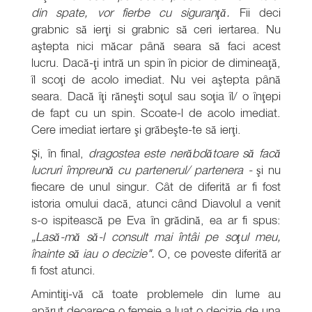
din spate, vor fierbe cu siguranţă.
Fii deci
grabnic să ierţi si grabnic să ceri iertarea. Nu
aştepta nici măcar până seara să faci acest
lucru. Dacă-ţi intră un spin în picior de dimineaţă,
îl scoţi de acolo imediat. Nu vei aştepta până
seara. Dacă îţi răneşti soţul sau soţia îl/ o înţepi
de fapt cu un spin. Scoate-l de acolo imediat.
Cere imediat iertare şi grăbeşte-te să ierţi.
Şi, în final,
dragostea este nerăbdătoare să facă
lucruri împreună cu partenerul/ partenera -
şi nu
fiecare de unul singur. Cât de diferită ar fi fost
istoria omului dacă, atunci când Diavolul a venit
s-o ispitească pe Eva în grădină, ea ar fi spus:
„Lasă-mă să-l consult mai întâi pe soţul meu,
înainte să iau o decizie".
O, ce poveste diferită ar
fi fost atunci.
Amintiţi-vă că toate problemele din lume au
apărut deoarece o femeie a luat o decizie de una