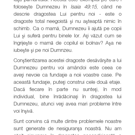
foloseşte Dumnezeu în
Isaia 49:15
, când ne
descrie dragostea Lui pentru noi - este o
dragoste total neegoistă şi nu aşteaptă nimic în
schimb. Ca o mamă, Dumnezeu îi ajută pe copii
Lui şi suferă pentru binele lor. Aţi văzut cum se
îngrijeşte o mamă de copilul ei bolnav? Aşa ne
iubeşte şi pe noi Dumnzeu.
Conştientizarea acestei dragoste desăvârşite a lui
Dumnezeu pentru voi amândoi este ceea ce
aveţi nevoie ca fundaţie a noii voastre case. Pe
această fundaţie, puteţi construi cele două etaje.
Dacă fiecare în parte nu sunteţi, în mod
individual, bine înrădăcinaţi în dragostea lui
Dumnezeu, atunci veţi avea mari probleme între
voi înşivă.
Sunt convins că multe dintre problemele noastre
sunt generate de nesiguranţa noastră. Nu am