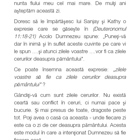
nunta fiului meu cel mai mare. De mulţi ani
aşteptăm această zi.
Doresc să le împărtăşesc lui Sanjay şi Kathy o
expresie care se găseşte în
(Deuteronomul
11:18-21)
Acolo Dumnezeu spune: „Puneţi-vă
dar în inimă şi în suflet aceste cuvinte pe care vi
le spun ....şi atunci zilele voastre ....vor fi ca zilele
cerurilor deasupra pământului".
Ce poate însemna această expresie:
„zilele
voastre să fie ca zilele cerurilor deasupra
pământului"
?
Gândiţi-vă cum sunt zilele cerurilor. Nu există
ceartă sau conflict în ceruri, ci numai pace şi
bucurie. Şi mai presus de toate, dragoste peste
tot. Poţi avea o casă ca aceasta - unde fiecare zi
este ca o zi de cer deasupra pământului. Acesta
este modul în care a intenţionat Dumnezeu să fie
fiecare casă.