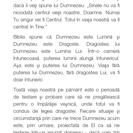
dacă îi veţi spune lui Dumnezeu: „Sinele nu va fi
niciodată centrul vieţii noastre, Doamne. Numai
Tu singur vei fi Centrul. Totul în viaţa noastră va fi
centrat în Tine."
Biblia spune că Dumnezeu este Lumină şi
Dumnezeu este Dragoste. Dragostea lui
Dumnezeu este Lumina Lui. Într-o cameră
întunecoasă, puterea luminii alungă întunericul.
Aşa este şi puterea lui Dumnezeu. Viaţa fără
puterea lui Dumnezeu, fără dragostea Lui, va fi
doar întuneric.
Toată viaţa noastră pe pământ este o perioadă
de testare şi probare care să ne pregătească
pentru o împărăţie veşnică, unde totul va fi
condus de legea dragostei. Fiecare situaţie şi
circumstanţă prin care ne trece Dumnezeu acum
este, prin urmare, proiectată de El ca să ne
testeze într-un anumit domeniu - dacă vom trăi