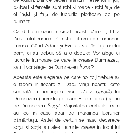
bărbaţii şi femeile sunt robi şi roabe - robi faţă de
ei înşişi şi faţă de lucrurile pieritoare de pe
pământ.
Când Dumnezeu a creat acest pământ, El a
făcut totul frumos. Pomul oprit era de asemenea
frumos. Când Adam şi Eva au stat în faţa acelui
pom, ei au trebuit să ia o decizie: Vor alege ei
lucrurile frumoase pe care le
crease
Dumnezeu,
sau Îl vor alege pe Dumnezeu
Însuşi
?
Aceasta este alegerea pe care noi toţi trebuie să
o facem în fiecare zi. Dacă viaţa noastră este
centrată în noi înşine, vom căuta
darurile
lui
Dumnezeu (lucrurile pe care El le-a creat) şi nu
pe Dumnezeu
Însuşi
. Majoritatea certurilor care
au loc în case apar pe marginea lucrurilor
pământeşti. Astfel de certuri se nasc deoarece
soţul şi soţia au ales lucrurile
create
în locul lui