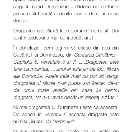
singură, când Dumnezeu îi dăduse un partener
pe care să-l poată consulta înainte de a lua acea
decizie.
Dragostea adevărată face lucrurile împreună. Doi
sunt întotdeauna mai buni decât unul.
În concluzie, permiteţi-mi să citesc din nou din
Cuvântul lui Dumnezeu, din
Cântarea Cântărilor -
Capitolul 8
,
versetele 6 şi 7
:
„...Dragostea este
tare ca moartea. ...Jarul ei este jar de foc, flăcări
ale Domnului. Apele cele mari nu pot să stingă
dragostea şi râurile n-ar putea s-o înece; de-ar
da omul toate averile din casa lui pentru
dragoste, tot n-ar avea decât un dispreţ adânc."
Numai dragostea lui Dumnezeu este ca aceasta.
De aceea în
versetul 6
această dragoste este
numită
„flăcări ale Domnului"
.
Numai Dumnezeu ne poate da o astfel de