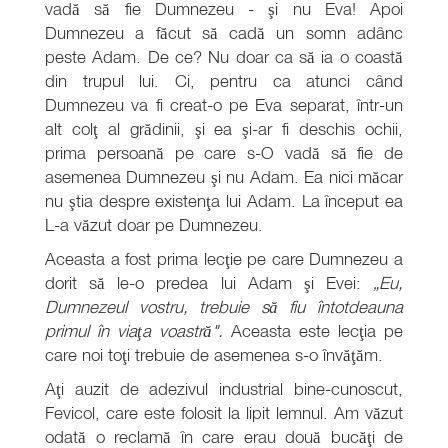
vadă să fie Dumnezeu - şi nu Eva! Apoi
Dumnezeu a făcut să cadă un somn adânc
peste Adam. De ce? Nu doar ca să ia o coastă
din trupul lui. Ci, pentru ca atunci când
Dumnezeu va fi creat-o pe Eva separat, într-un
alt colţ al grădinii, şi ea şi-ar fi deschis ochii,
prima persoană pe care s-O vadă să fie de
asemenea Dumnezeu şi nu Adam. Ea nici măcar
nu ştia despre existenţa lui Adam. La început ea
L-a văzut doar pe Dumnezeu.
Aceasta a fost prima lecţie pe care Dumnezeu a
dorit să le-o predea lui Adam şi Evei:
„Eu,
Dumnezeul vostru, trebuie să fiu întotdeauna
primul în viaţa voastră".
Aceasta este lecţia pe
care noi toţi trebuie de asemenea s-o învăţăm.
Aţi auzit de adezivul industrial bine-cunoscut,
Fevicol, care este folosit la lipit lemnul. Am văzut
odată o reclamă în care erau două bucăţi de