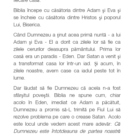
Biblia începe cu căsătoria dintre Adam şi Eva şi
se încheie cu căsătoria dintre Hristos şi poporul
Lui, Biserica.
Când Dumnezeu a ţinut acea primă nuntă - a lui
Adam şi Eva - El a dorit ca zilele lor să fie ca
zilele cerurilor deasupra pământului. Prima lor
casă era un paradis - Eden. Dar Satan a venit şi
a transformat casa lor într-un iad. Şi acum, în
zilele noastre, avem case ca iadul peste tot în
lume.
Dar lăudat să fie Dumnezeu că acela n-a fost
sfârşitul poveştii. Biblia ne spune cum, chiar
acolo în Eden, imediat ce Adam a păcătuit,
Dumnezeu a promis să-L trimită pe Fiul Lui să
rezolve problema pe care o crease Satan. Acolo
este locul unde vedem acest mare adevăr:
Că
Dumnezeu este întotdeauna de partea noastră