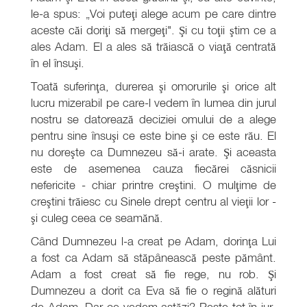
le-a spus: „Voi puteţi alege acum pe care dintre
aceste căi doriţi să mergeţi". Şi cu toţii ştim ce a
ales Adam. El a ales să trăiască o viaţă centrată
în el însuşi.
Toată suferinţa, durerea şi omorurile şi orice alt
lucru mizerabil pe care-l vedem în lumea din jurul
nostru se datorează deciziei omului de a alege
pentru sine însuşi ce este bine şi ce este rău. El
nu doreşte ca Dumnezeu să-i arate. Şi aceasta
este de asemenea cauza fiecărei căsnicii
nefericite - chiar printre creştini. O mulţime de
creştini trăiesc cu Sinele drept centru al vieţii lor -
şi culeg ceea ce seamănă.
Când Dumnezeu l-a creat pe Adam, dorinţa Lui
a fost ca Adam să stăpânească peste pământ.
Adam a fost creat să fie rege, nu rob. Şi
Dumnezeu a dorit ca Eva să fie o regină alături
de Adam. Dar ce vedem astăzi? Peste tot în jur,