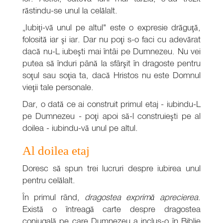
răstindu-se unul la celălalt.
„Iubiţi-vă unul pe altul" este o expresie drăguţă,
folosită iar şi iar. Dar nu poţi s-o faci cu adevărat
dacă nu-L iubeşti mai întâi pe Dumnezeu. Nu vei
putea să înduri până la sfârşit în dragoste pentru
soţul sau soţia ta, dacă Hristos nu este Domnul
vieţii tale personale.
Dar, o dată ce ai construit primul etaj - iubindu-L
pe Dumnezeu - poţi apoi să-l construieşti pe al
doilea - iubindu-vă unul pe altul.
Al doilea etaj
Doresc să spun trei lucruri despre iubirea unul
pentru celălalt.
În primul rând,
dragostea exprimă aprecierea
.
Există o întreagă carte despre dragostea
conjugală pe care Dumnezeu a inclus-o în Biblie