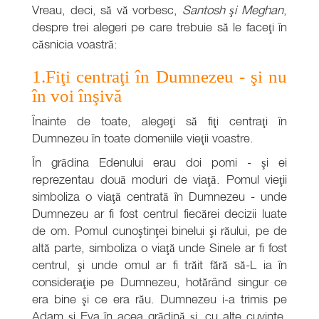
Vreau, deci, să vă vorbesc,
Santosh şi Meghan
,
despre trei alegeri pe care trebuie să le faceţi în
căsnicia voastră:
1.Fiţi centraţi în Dumnezeu - şi nu
în voi înşivă
Înainte de toate, alegeţi să fiţi centraţi în
Dumnezeu în toate domeniile vieţii voastre.
În grădina Edenului erau doi pomi - şi ei
reprezentau două moduri de viaţă. Pomul vieţii
simboliza o viaţă centrată în Dumnezeu - unde
Dumnezeu ar fi fost centrul fiecărei decizii luate
de om. Pomul cunoştinţei binelui şi răului, pe de
altă parte, simboliza o viaţă unde Sinele ar fi fost
centrul, şi unde omul ar fi trăit fără să-L ia în
consideraţie pe Dumnezeu, hotărând singur ce
era bine şi ce era rău. Dumnezeu i-a trimis pe
Adam şi Eva în acea grădină şi, cu alte cuvinte,