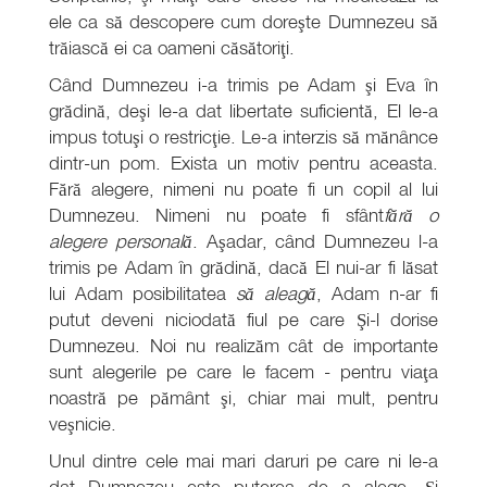
ele ca să descopere cum doreşte Dumnezeu să
trăiască ei ca oameni căsătoriţi.
Când Dumnezeu i-a trimis pe Adam şi Eva în
grădină, deşi le-a dat libertate suficientă, El le-a
impus totuşi o restricţie. Le-a interzis să mănânce
dintr-un pom. Exista un motiv pentru aceasta.
Fără alegere, nimeni nu poate fi un copil al lui
Dumnezeu. Nimeni nu poate fi sfânt
fără o
alegere personală
. Aşadar, când Dumnezeu l-a
trimis pe Adam în grădină, dacă El nui-ar fi lăsat
lui Adam posibilitatea
să aleagă
, Adam n-ar fi
putut deveni niciodată fiul pe care Şi-l dorise
Dumnezeu. Noi nu realizăm cât de importante
sunt alegerile pe care le facem - pentru viaţa
noastră pe pământ şi, chiar mai mult, pentru
veşnicie.
Unul dintre cele mai mari daruri pe care ni le-a
dat Dumnezeu este puterea de a alege. Şi