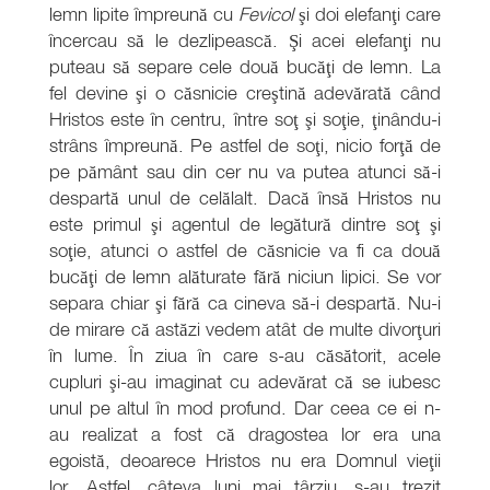
lemn lipite împreună cu
Fevicol
şi doi elefanţi care
încercau să le dezlipească. Şi acei elefanţi nu
puteau să separe cele două bucăţi de lemn. La
fel devine şi o căsnicie creştină adevărată când
Hristos este în centru, între soţ şi soţie, ţinându-i
strâns împreună. Pe astfel de soţi, nicio forţă de
pe pământ sau din cer nu va putea atunci să-i
despartă unul de celălalt. Dacă însă Hristos nu
este primul şi agentul de legătură dintre soţ şi
soţie, atunci o astfel de căsnicie va fi ca două
bucăţi de lemn alăturate fără niciun lipici. Se vor
separa chiar şi fără ca cineva să-i despartă. Nu-i
de mirare că astăzi vedem atât de multe divorţuri
în lume. În ziua în care s-au căsătorit, acele
cupluri şi-au imaginat cu adevărat că se iubesc
unul pe altul în mod profund. Dar ceea ce ei n-
au realizat a fost că dragostea lor era una
egoistă, deoarece Hristos nu era Domnul vieţii
lor. Astfel, câteva luni mai târziu, s-au trezit