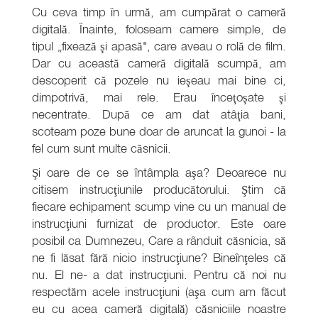
Cu ceva timp în urmă, am cumpărat o cameră
digitală. Înainte, foloseam camere simple, de
tipul „fixează şi apasă", care aveau o rolă de film.
Dar cu această cameră digitală scumpă, am
descoperit că pozele nu ieşeau mai bine ci,
dimpotrivă, mai rele. Erau înceţoşate şi
necentrate. După ce am dat atâţia bani,
scoteam poze bune doar de aruncat la gunoi - la
fel cum sunt multe căsnicii.
Şi oare de ce se întâmpla aşa? Deoarece nu
citisem instrucţiunile producătorului. Ştim că
fiecare echipament scump vine cu un manual de
instrucţiuni furnizat de productor. Este oare
posibil ca Dumnezeu, Care a rânduit căsnicia, să
ne fi lăsat fără nicio instrucţiune? Bineînţeles că
nu. El ne- a dat instrucţiuni. Pentru că noi nu
respectăm acele instrucţiuni (aşa cum am făcut
eu cu acea cameră digitală) căsniciile noastre