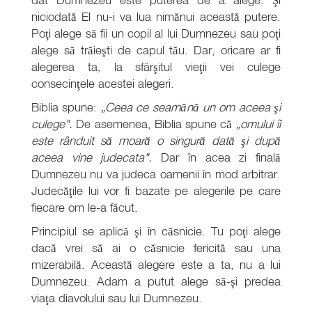
niciodată El nu-i va lua nimănui această putere.
Poţi alege să fii un copil al lui Dumnezeu sau poţi
alege să trăieşti de capul tău. Dar, oricare ar fi
alegerea ta, la sfârşitul vieţii vei culege
consecinţele acestei alegeri.
Biblia spune:
„Ceea ce seamănă un om aceea şi
culege".
De asemenea, Biblia spune că
„omului îi
este rânduit să moară o singură dată şi după
aceea vine judecata".
Dar în acea zi finală
Dumnezeu nu va judeca oamenii în mod arbitrar.
Judecăţile lui vor fi bazate pe alegerile pe care
fiecare om le-a făcut.
Principiul se aplică şi în căsnicie. Tu poţi alege
dacă vrei să ai o căsnicie fericită sau una
mizerabilă. Această alegere este a ta, nu a lui
Dumnezeu. Adam a putut alege să-şi predea
viaţa diavolului sau lui Dumnezeu.