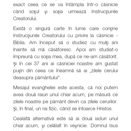
exact ceea ce se va întâmpla într-o căsnicie
când soţul şi soţia urmează Instrucţiunile
Creatorului.
Există o singură carte în lume care conţine
Instrucţiunile Creatorului cu privire la căsnicie -
Biblia. Am început să o studiez cu mulţi ani
înainte să mă căsătoresc. Apoi am studiat-o
împreună cu soţia mea, după ce ne-am căsătorit.
Şi în cei 37 ani ai căsniciei noastre am gustat
puţin din ceea ce îneamnă să ai „zilele cerului
deasupra pământului".
Mesajul evangheliei este acesta, că noi putem
avea două raiuri unul chiar acum, pe măsură ce
zilele noastre pe pământ devin ca zilele cerurilor.
Şi, în final, un rai fizic, când se întoarce Hristos.
Cealaltă alternativă este să ai două iaduri unul
chiar acum, şi celălalt în veşnicie. Domnul Isus