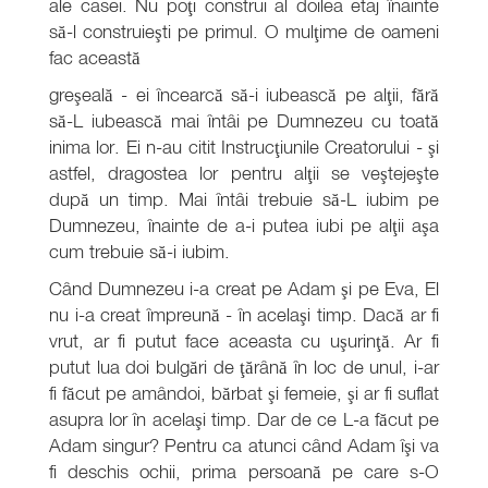
ale casei. Nu poţi construi al doilea etaj înainte
să-l construieşti pe primul. O mulţime de oameni
fac această
greşeală - ei încearcă să-i iubească pe alţii, fără
să-L iubească mai întâi pe Dumnezeu cu toată
inima lor. Ei n-au citit Instrucţiunile Creatorului - şi
astfel, dragostea lor pentru alţii se veştejeşte
după un timp. Mai întâi trebuie să-L iubim pe
Dumnezeu, înainte de a-i putea iubi pe alţii aşa
cum trebuie să-i iubim.
Când Dumnezeu i-a creat pe Adam şi pe Eva, El
nu i-a creat împreună - în acelaşi timp. Dacă ar fi
vrut, ar fi putut face aceasta cu uşurinţă. Ar fi
putut lua doi bulgări de ţărână în loc de unul, i-ar
fi făcut pe amândoi, bărbat şi femeie, şi ar fi suflat
asupra lor în acelaşi timp. Dar de ce L-a făcut pe
Adam singur? Pentru ca atunci când Adam îşi va
fi deschis ochii, prima persoană pe care s-O