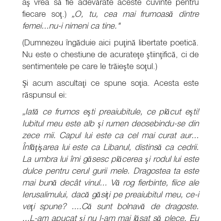
aş vrea să fie adevărate aceste cuvinte pentru
fiecare soţ.)
„O, tu, cea mai frumoasă dintre
femei...nu-i nimeni ca tine."
(Dumnezeu îngăduie aici puţină libertate poetică.
Nu este o chestiune de acurateţe ştiinţifică, ci de
sentimentele pe care le trăieşte soţul.)
Şi acum ascultaţi ce spune soţia. Acesta este
răspunsul ei:
„Iată ce frumos eşti preaiubitule, ce plăcut eşti!
Iubitul meu este alb şi rumen deosebindu-se din
zece mii. Capul lui este ca cel mai curat aur...
Înfăţişarea lui este ca Libanul, distinsă ca cedrii.
La umbra lui îmi găsesc plăcerea şi rodul lui este
dulce pentru cerul gurii mele. Dragostea ta este
mai bună decât vinul... Vă rog fierbinte, fiice ale
Ierusalimului, dacă găsiţi pe preaiubitul meu, ce-i
veţi spune? ....Că sunt bolnavă de dragoste.
...L-am apucat şi nu l-am mai lăsat să plece. Eu