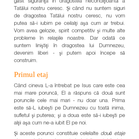
găsit siguranţa în dragostea necondiţioantă a
Tatălui nostru ceresc. Şi când nu suntem siguri
de dragostea Tatălui nostru ceresc, nu vom
putea să-i iubim pe ceilalţi aşa cum ar trebui.
Vom avea gelozie, spirit competitiv şi multe alte
probleme în relaţiile noastre. Dar odată ce
suntem liniştiţi în dragostea lui Dumnezeu,
devenim liberi - şi putem apoi începe să
construim.
Primul etaj
Când cineva L-a întrebat pe Isus care este cea
mai mare poruncă, El a răspuns că două sunt
poruncile cele mai mari - nu doar una. Prima
este să-L iubeşti pe Dumnezeu cu toată inima,
sufletul şi puterea; şi a doua este să-i iubeşti pe
alţii aşa cum ne-a iubit El pe noi.
Şi aceste porunci constituie celelalte
două etaje