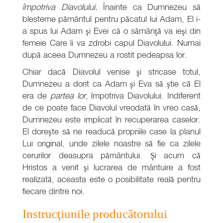
împotriva Diavolului.
Înainte ca Dumnezeu să
blesteme pământul pentru păcatul lui Adam, El i-
a spus lui Adam şi Evei că o sămânţă va ieşi din
femeie Care îi va zdrobi capul Diavolului. Numai
după aceea Dumnezeu a rostit pedeapsa lor.
Chiar dacă Diavolul venise şi stricase totul,
Dumnezeu a dorit ca Adam şi Eva să ştie că El
era de
partea lor
, împotriva Diavolului. Indiferent
de ce poate face Diavolul vreodată în vreo casă,
Dumnezeu este implicat în recuperarea caselor.
El doreşte să ne readucă propriile case la planul
Lui original, unde zilele noastre să fie ca zilele
cerurilor deasupra pământului. Şi acum că
Hristos a venit şi lucrarea de mântuire a fost
realizată, aceasta este o posibilitate reală pentru
fiecare dintre noi.
Instrucţiunile producătorului