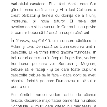
bărbatului căsătoria. El a fost Acela care S-a
gândit prima dată la ea şi El a fost Cel care a
creat bărbatul şi femeia cu dorinţa de a fi uniţi
împreună. Şi nouă tuturor El ne-a dat
avertismente şi instrucţiuni în Cartea Lui cu privire
la cum ar trebui să trăiască un cuplu căsătorit.
În
Geneza, capitolul 3,
citim despre căsătoria lui
Adam şi Eva. De îndată ce Dumnezeu i-a unit în
căsătorie, El i-a trimis într-o grădină frumoasă. În
trei lucruri care s-au întâmplat în grădină, vedem
trei lucruri pe care voi, Santosh şi Meghan,
trebuie să le faceţi - şi pe care toate cuplurile
căsătorite trebuie să le facă - dacă doriţi să aveţi
căsnicia fericită pe care Dumnezeu a plănuit-o
pentru om.
Pe pământ, rareori vedem astfel de căsnicii
fericite, deoarece majoritatea oamenilor nu citesc
Scripturile, şi mulţi care citesc nu meditează la