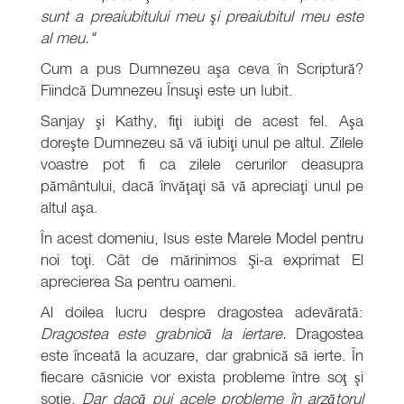
sunt a preaiubitului meu şi preaiubitul meu este
al meu."
Cum a pus Dumnezeu aşa ceva în Scriptură?
Fiindcă Dumnezeu Însuşi este un Iubit.
Sanjay şi Kathy, fiţi iubiţi de acest fel. Aşa
doreşte Dumnezeu să vă iubiţi unul pe altul. Zilele
voastre pot fi ca zilele cerurilor deasupra
pământului, dacă învăţaţi să vă apreciaţi unul pe
altul aşa.
În acest domeniu, Isus este Marele Model pentru
noi toţi. Cât de mărinimos Şi-a exprimat El
aprecierea Sa pentru oameni.
Al doilea lucru despre dragostea adevărată:
Dragostea este grabnică la iertare.
Dragostea
este înceată la acuzare, dar grabnică să ierte. În
fiecare căsnicie vor exista probleme între soţ şi
soţie.
Dar dacă pui acele probleme în arzătorul