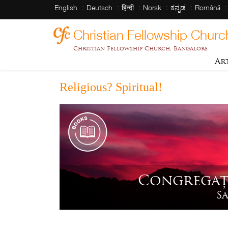
English
Deutsch
हिन्दी
Norsk
ಕನ್ನಡ
Română
Christian Fellowship Churc
Christian Fellowship Church, Bangalore
Ar
Religious? Spiritual!
Congregați
S