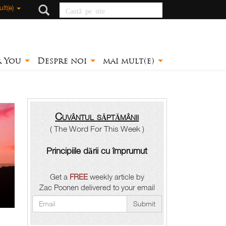
Caută pe site
lt(e)
r You
Despre noi
mai mult(e)
Cuvântul săptămânii
( The Word For This Week )
Principiile dării cu împrumut
Get a
FREE
weekly article by
Zac Poonen delivered to your email
Submit