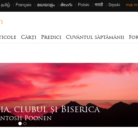
தமிழ்
Français
മലയാളം
తెలుగు
Polski
मराठी
Srpski
mai mu
h
ticole
Cărți
Predici
Cuvântul săptămânii
Fo
a, clubul și Biserica
antosh Poonen