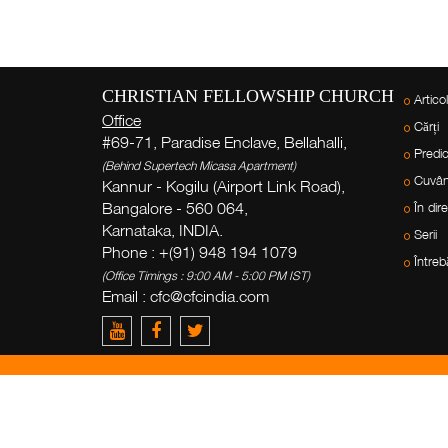
CHRISTIAN FELLOWSHIP CHURCH
Artico
Office
Cărți
#69-71, Paradise Enclave, Bellahalli,
Predic
(Behind Supertech Micasa Apartment)
Cuvân
Kannur - Kogilu (Airport Link Road),
Bangalore - 560 064,
În dir
Karnataka, INDIA.
Serii
Phone : +(91) 948 194 1079
Întreb
(Office Timings : 9:00 AM - 5:00 PM IST)
Email :
cfc@cfcindia.com