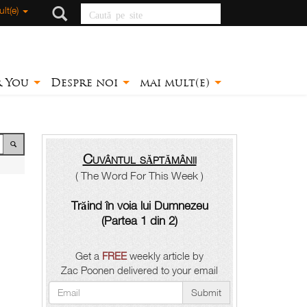
Caută pe site
lt(e)
r You
Despre noi
mai mult(e)
Cuvântul săptămânii
( The Word For This Week )
Trăind în voia lui Dumnezeu
(Partea 1 din 2)
Get a
FREE
weekly article by
Zac Poonen delivered to your email
Submit