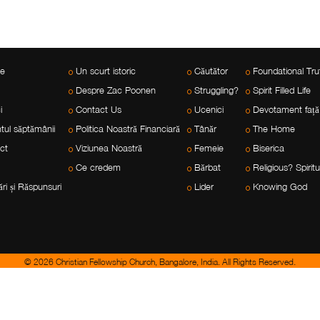
le
Un scurt istoric
Căutător
Foundational Tru
Despre Zac Poonen
Struggling?
Spirit Filled Life
i
Contact Us
Ucenici
Devotament față
tul săptămânii
Politica Noastră Financiară
Tânăr
The Home
ect
Viziunea Noastră
Femeie
Biserica
Ce credem
Bărbat
Religious? Spiritu
ări și Răspunsuri
Lider
Knowing God
© 2026 Christian Fellowship Church, Bangalore, India. All Rights Reserved.