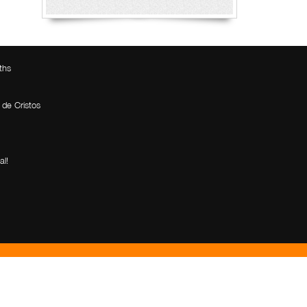
ths
 de Cristos
al!