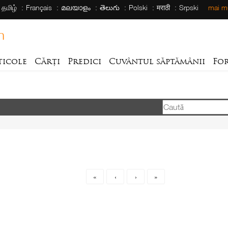
தமிழ்
Français
മലയാളം
తెలుగు
Polski
मराठी
Srpski
mai mu
h
ticole
Cărți
Predici
Cuvântul săptămânii
Fo
«
‹
›
»