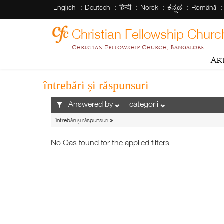
English
Deutsch
हिन्दी
Norsk
ಕನ್ನಡ
Română
Christian Fellowship Churc
Christian Fellowship Church, Bangalore
Ar
întrebări și răspunsuri
Answered by
categorii
întrebări și răspunsuri
No Qas found for the applied filters.