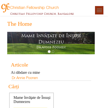
Christian Fellowship Church
Togg
Christian Fellowship Church, Bangalore
navigat
The Home
Mame învăţate de Însuşi
Dumnezeu
Dr.Annie Poonen
Articole
Ai răbdare cu mine
Dr.Annie Poonen
Cărți
Mame învăţate de Însuşi
Dumnezeu