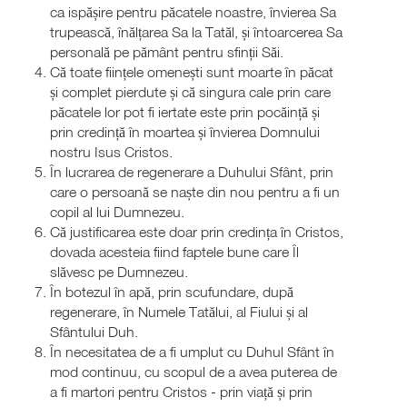
ca ispășire pentru păcatele noastre, învierea Sa
trupească, înălțarea Sa la Tatăl, și întoarcerea Sa
personală pe pământ pentru sfinții Săi.
Că toate ființele omenești sunt moarte în păcat
și complet pierdute și că singura cale prin care
păcatele lor pot fi iertate este prin pocăință și
prin credință în moartea și învierea Domnului
nostru Isus Cristos.
În lucrarea de regenerare a Duhului Sfânt, prin
care o persoană se naște din nou pentru a fi un
copil al lui Dumnezeu.
Că justificarea este doar prin credința în Cristos,
dovada acesteia fiind faptele bune care Îl
slăvesc pe Dumnezeu.
În botezul în apă, prin scufundare, după
regenerare, în Numele Tatălui, al Fiului și al
Sfântului Duh.
În necesitatea de a fi umplut cu Duhul Sfânt în
mod continuu, cu scopul de a avea puterea de
a fi martori pentru Cristos - prin viață și prin