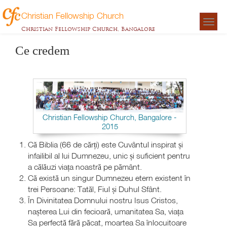
Christian Fellowship Church
Togg
Christian Fellowship Church, Bangalore
navigat
Ce credem
Christian Fellowship Church, Bangalore -
2015
Că Biblia (66 de cărți) este Cuvântul inspirat și
infailibil al lui Dumnezeu, unic și suficient pentru
a călăuzi viața noastră pe pământ.
Că există un singur Dumnezeu etern existent în
trei Persoane: Tatăl, Fiul și Duhul Sfânt.
În Divinitatea Domnului nostru Isus Cristos,
nașterea Lui din fecioară, umanitatea Sa, viața
Sa perfectă fără păcat, moartea Sa înlocuitoare