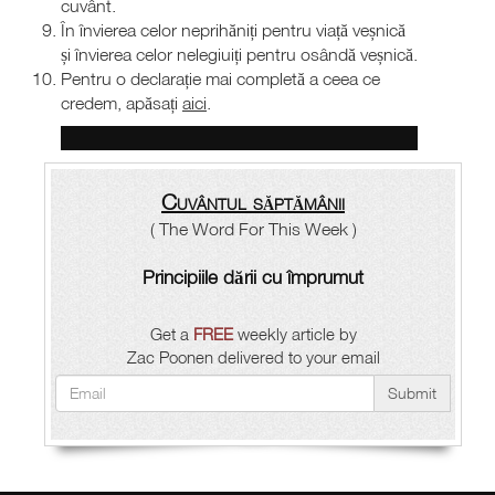
cuvânt.
În învierea celor neprihăniți pentru viață veșnică
și învierea celor nelegiuiți pentru osândă veșnică.
Pentru o declarație mai completă a ceea ce
credem, apăsați
aici
.
Cuvântul săptămânii
( The Word For This Week )
Principiile dării cu împrumut
Get a
FREE
weekly article by
Zac Poonen delivered to your email
Submit