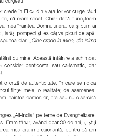
 nu curgeau
r crede în El că din viaţa lor vor curge râuri
te ori, că eram secat. Chiar dacă cunoşteam
rea mea înaintea Domnului era, ca şi cum ai
arăşi pompezi şi ies câţiva picuri de apă.
 spunea clar:
„Cine crede în Mine, din inima
âlnit cu mine. Această întâlnire a schimbat
mă consider penticostal sau carismatic; dar
t.
t o criză de autenticitate, în care se ridica
cul fiinţei mele, o realitate; de asemenea,
am înaintea oamenilor, era sau nu o sarcină
ngres „All-India" pe teme de Evanghelizare.
s. Eram tânăr, având doar 30 de ani, şi ştiţi
crarea mea era impresionantă, pentru că am