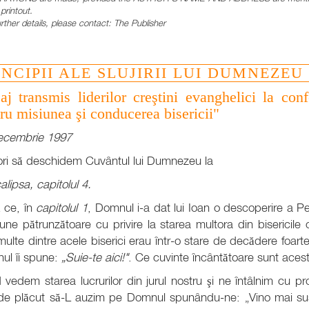
printout.
urther details, please contact: The Publisher
INCIPII ALE SLUJIRII LUI DUMNEZEU
j transmis liderilor creştini evanghelici la conf
ru misiunea şi conducerea bisericii"
ecembrie 1997
ori să deschidem Cuvântul lui Dumnezeu la
lipsa, capitolul 4.
 ce, în
capitolul 1
, Domnul i-a dat lui Ioan o descoperire a Pe
iune pătrunzătoare cu privire la starea multora din bisericil
, multe dintre acele biserici erau într-o stare de decădere foart
ul îi spune:
„Suie-te aici!"
. Ce cuvinte încântătoare sunt aces
vedem starea lucrurilor din jurul nostru şi ne întâlnim cu p
de plăcut să-L auzim pe Domnul spunându-ne: „Vino mai sus! 