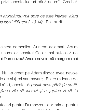
 privit aceste lucruri până acum"
.
Cred că
şi aruncându-mă spre ce este înainte, alerg
s Isus" (Filipeni 3:13,14)
. El a auzit
înaintea oamenilor. Suntem aclamaţi. Acum
ate numelor noastre! Ce ar mai putea să ne
 lui Dumnezeu! Avem nevoie să mergem mai
r.
Nu l-a creat pe Adam fiindcă avea nevoie
e de slujitori sau savanţi. El are milioane de
ul rând, acesta să
poată avea părtăşie cu El.
„Şase zile să lucrezi şi a şaptea zi să te
se.
şaptea zi pentru Dumnezeu, dar prima pentru