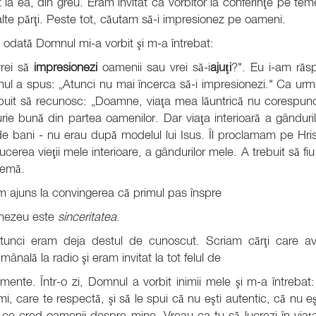
t la ea, din greu. Eram invitat ca vorbitor la conferinţe pe teme
 alte părţi. Peste tot, căutam să-i impresionez pe oameni.
 odată Domnul mi-a vorbit şi m-a întrebat:
vrei să
impresionezi
oamenii sau vrei să-i
ajuţi
?". Eu i-am ră
l a spus: „Atunci nu mai încerca să-i impresionezi." Ca urma
buit să recunosc: „Doamne, viaţa mea lăuntrică nu corespun
rie bună din partea oamenilor. Dar viaţa interioară a gânduril
de bani - nu erau după modelul lui Isus. Îl proclamam pe Hris
cerea vieţii mele interioare, a gândurilor mele. A trebuit să f
lemă.
 ajuns la convingerea că primul pas înspre
ezeu este
sinceritatea
.
tunci eram deja destul de cunoscut. Scriam cărţi care av
mânală la radio şi eram invitat la tot felul de
mente. Într-o zi, Domnul a vorbit inimii mele şi m-a întrebat:
mi, care te respectă, şi să le spui că nu eşti autentic, că nu
ce cred oamenii despre mine. Vreau ca tu să lucrezi în viaţa