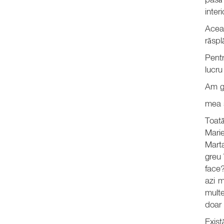
inter
Aceas
răspl
Pentr
lucru
Am gă
mea 
Toat
Marie
Marta
greu 
face?
azi m
multe
doar
Exist