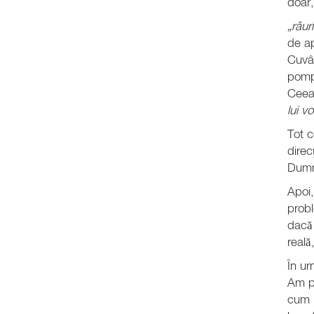
doar,
„râur
de ap
Cuvân
pompa
Ceea
lui v
Tot c
direc
Dumne
Apoi,
probl
dacă 
reală
În ur
Am pr
cum e