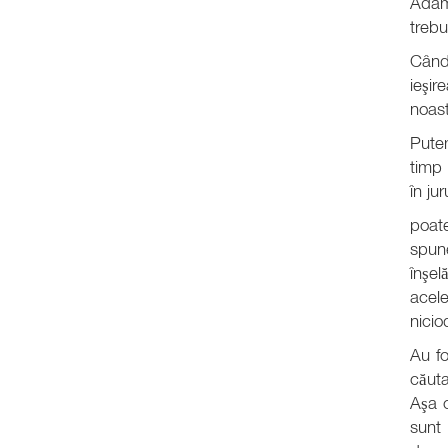
Adam 
trebu
Când
ieşir
noast
Putem
timp 
în ju
poate
spune
înşel
acele
niciod
Au fo
căut
Aşa 
sunt 