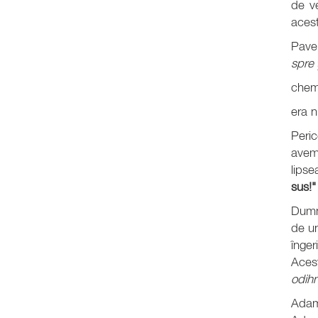
de ve
aces
Pave
spre 
chema
era n
Peri
avem 
lipse
sus!"
Dumn
de u
înger
Aces
odihn
Adam 