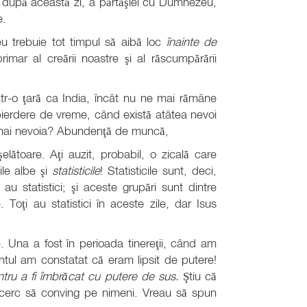
a după această zi, a părtăşiei cu Dumnezeu,
e.
 trebuie tot timpul să aibă loc
înainte de
rimar al creării noastre şi al răscumpărării
ntr-o ţară ca India, încât nu ne mai rămâne
ierdere de vreme, când există atâtea nevoi
 numai nevoia? Abundenţă de muncă,
şelătoare. Aţi auzit, probabil, o zicală care
ile albe şi
statisticile
! Statisticile sunt, deci,
 au statistici; şi aceste grupări sunt dintre
oţi au statistici în aceste zile, dar Isus
. Una a fost în perioada tinereţii, când am
ul am constatat că eram lipsit de putere!
tru a fi îmbrăcat cu putere de sus.
Ştiu că
 încerc să conving pe nimeni. Vreau să spun