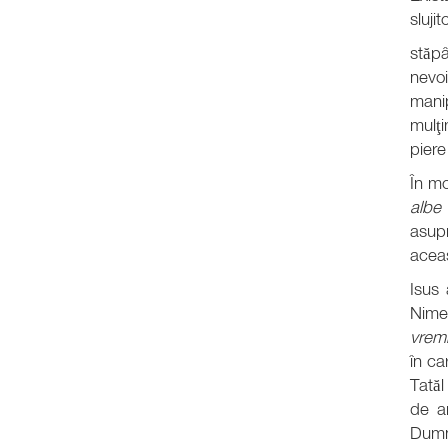
sluji
stăp
nevoi
mani
mulţi
piere
În mo
albe
asup
aceas
Isus
Nimen
vremi
în ca
Tatăl
de an
Dumne