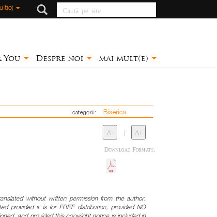
Caută pe site
lt(e)
r You
Despre noi
mai mult(e)
Biserica
categorii :
A-
|
A+
Download Formats:
anslated without written permission from the author.
d provided it is for FREE distribution, provided NO
and provided this copyright notice is included in