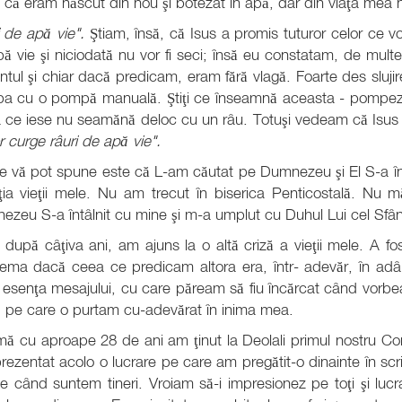
 că eram născut din nou şi botezat în apă, dar din viaţa mea
i de apă vie".
Ştiam, însă, că Isus a promis tuturor celor ce vo
ă vie şi niciodată nu vor fi seci; însă eu constatam, de mul
tul şi chiar dacă predicam, eram fără vlagă. Foarte des sluji
 cu o pompă manuală. Ştiţi ce înseamnă aceasta - pompezi, i
 ce iese nu seamănă deloc cu un râu. Totuşi vedeam că Isus
or curge râuri de apă vie".
e vă pot spune este că L-am căutat pe Dumnezeu şi El S-a înt
ţia vieţii mele. Nu am trecut în biserica Penticostală. Nu 
zeu S-a întâlnit cu mine şi m-a umplut cu Duhul Lui cel Sfân
 după câţiva ani, am ajuns la o altă criză a vieţii mele. A fos
ema dacă ceea ce predicam altora era, într- adevăr, în adân
esenţa mesajului, cu care păream să fiu încărcat când vorbe
, pe care o purtam cu-adevărat în inima mea.
mă cu aproape 28 de ani am ţinut la Deolali primul nostru Co
ezentat acolo o lucrare pe care am pregătit-o dinainte în scri
 când suntem tineri. Vroiam să-i impresionez pe toţi şi lu