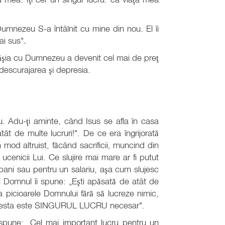
umnezeu S-a întâlnit cu mine din nou. El îi
ai sus"
.
rtăşia cu Dumnezeu a devenit cel mai de preţ
descurajarea şi depresia.
 Adu-ţi aminte, când Isus se afla în casa
atât de multe lucruri!". De ce era îngrijorată
 mod altruist, făcând sacrificii, muncind din
ucenicii Lui. Ce slujire mai mare ar fi putut
u bani sau pentru un salariu, aşa cum slujesc
uşi Domnul îi spune: „Eşti apăsată de atât de
a picioarele Domnului fără să lucreze nimic,
. Acesta este SINGURUL LUCRU necesar".
spune: „Cel mai important lucru pentru un