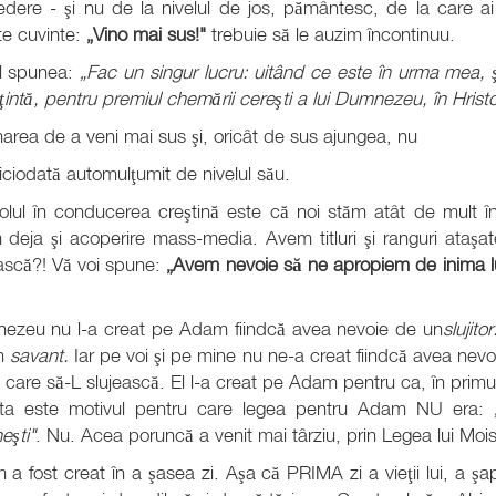
dere - şi nu de la nivelul de jos, pământesc, de la care ai
te cuvinte:
„Vino mai sus!"
trebuie să le auzim încontinuu.
l spunea:
„Fac un singur lucru: uitând ce este în urma mea, 
ţintă, pentru premiul chemării cereşti a lui Dumnezeu, în Hristo
rea de a veni mai sus şi, oricât de sus ajungea, nu
iciodată automulţumit de nivelul său.
colul în conducerea creştină este că noi stăm atât de mult 
deja şi acoperire mass-media. Avem titluri şi ranguri ataş
ască?! Vă voi spune:
„Avem nevoie să ne apropiem de inima
ezeu nu l-a creat pe Adam fiindcă avea nevoie de un
slujito
n
savant.
Iar pe voi şi pe mine nu ne-a creat fiindcă avea nevoi
i care să-L slujească. El l-a creat pe Adam pentru ca, în prim
ta este motivul pentru care legea pentru Adam NU era:
eşti"
. Nu. Acea poruncă a venit mai târziu, prin Legea lui Moi
a fost creat în a şasea zi. Aşa că PRIMA zi a vieţii lui, a 