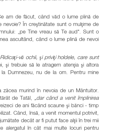
 Ce am de făcut, când văd o lume plină de
e nevoie? În creştinătate sunt o mulţime de
mnului: „pe Tine vreau să Te aud". Sunt o
emea ascultând, când o lume plină de nevoi
„Ridicaţi-vă ochii, şi priviţi holdele, care sunt
, şi trebuie să le atragem atenţia şi altora
e la Dumnezeu, nu de la om. Pentru mine
a zăcea murind în nevoia de un Mântuitor.
tărât de Tatăl,
„dar când a venit împlinirea
eizeci de ani făcând scaune şi bănci - timp
izat. Când, însă, a venit momentul potrivit,
 jumătate decât ar fi putut face alţii în trei mii
e alergatul în cât mai multe locuri pentru