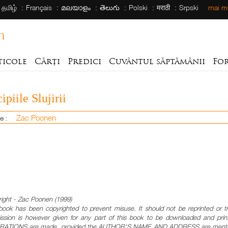
தமிழ்
Français
മലയാളം
తెలుగు
Polski
मराठी
Srpski
mai mu
h
ticole
Cărți
Predici
Cuvântul săptămânii
Fo
ipiile Slujirii
Zac Poonen
 de :
ight - Zac Poonen (1999)
book has been copyrighted to prevent misuse. It should not be reprinted or tr
ssion is however given for any part of this book to be downloaded and printe
RATIONS are made, provided the AUTHOR'S NAME AND ADDRESS are mentioned, 