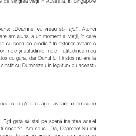
 de sfinţirea vieţii în Australia, în Singapore
spuns: „Doamne, eu vreau să-i
ajut
"
.
Atunci
re am ajuns la un moment al vieţii, în care
de cu ceea ce predic." În exterior aveam o
or mele şi atitudinile mele - atitudinea mea
tos cu gura, dar Duhul lui Hristos nu era la
iu cinstit cu Dumnezeu în legătură cu această
eau o largă circulaţie, aveam o emisiune
 „Eşti gata să stai pe scenă înaintea acelei
 eşti sincer?". Am spus: „Da, Doamne! Nu îmi
 mea. Îţi cer un singur lucru: ca viaţa mea