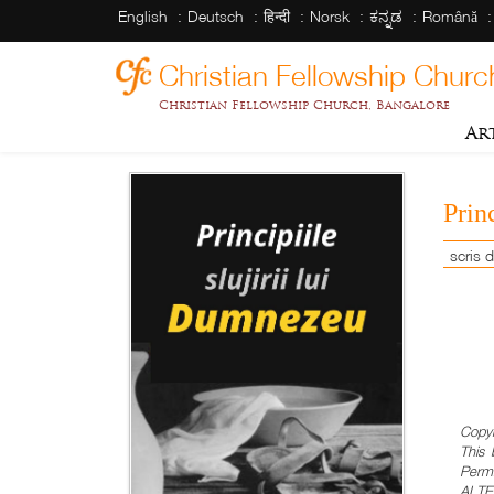
English
Deutsch
हिन्दी
Norsk
ಕನ್ನಡ
Română
Christian Fellowship Churc
Christian Fellowship Church, Bangalore
Ar
Princ
scris
Copyr
This 
Permi
ALTE