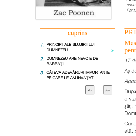
each 
For f
PR
cuprins
Mesa
1.
PRINCIPII ALE SLUJIRII LUI
pent
DUMNEZEU
2.
DUMNEZEU ARE NEVOIE DE
17 d
BĂRBAŢI
Aş d
3.
CÂTEVA ADEVĂRURI IMPORTANTE
PE CARE LE-AM ÎNVĂŢAT
Apoca
A-
|
A+
După
o viz
ştiţi
Domn
Când 
atât 