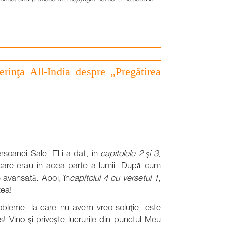
erinţa All-India despre „Pregătirea
rsoanei Sale, El i-a dat, în
capitolele 2 şi 3
,
e care erau în acea parte a lumii. După cum
e avansată. Apoi, în
capitolul 4 cu versetul 1
,
tea!
robleme, la care nu avem vreo soluţie, este
Vino şi priveşte lucrurile din punctul Meu