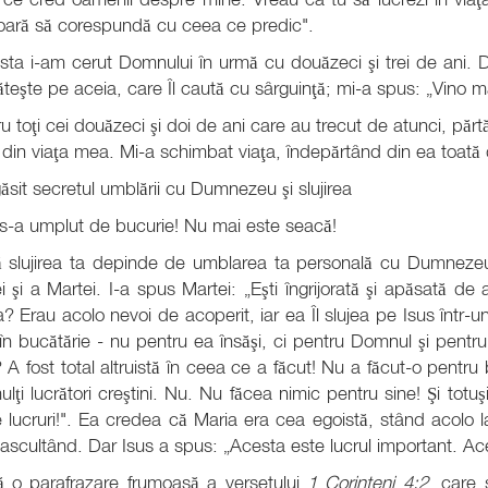
ioară să corespundă cu ceea ce predic".
ta i-am cerut Domnului în urmă cu douăzeci şi trei de ani. D
ăteşte pe aceia, care Îl caută cu sârguinţă; mi-a spus: „Vino m
u toţi cei douăzeci şi doi de ani care au trecut de atunci, pă
 din viaţa mea. Mi-a schimbat viaţa, îndepărtând din ea toată 
sit secretul umblării cu Dumnezeu şi slujirea
s-a umplut de bucurie! Nu mai este seacă!
ă slujirea ta depinde de umblarea ta personală cu Dumnezeu.
i şi a Martei. I-a spus Martei: „Eşti îngrijorată şi apăsată de 
? Erau acolo nevoi de acoperit, iar ea Îl slujea pe Isus într-un
în bucătărie - nu pentru ea însăşi, ci pentru Domnul şi pentru 
 A fost total altruistă în ceea ce a făcut! Nu a făcut-o pentr
ulţi lucrători creştini. Nu. Nu făcea nimic pentru sine! Şi tot
 lucruri!". Ea credea că Maria era cea egoistă, stând acolo l
 ascultând. Dar Isus a spus: „Acesta este lucrul important
ă o parafrazare frumoasă a versetului
1 Corinteni 4:2
, care 