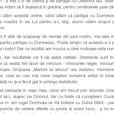
- a fost o zi de odihnă şi de părtăşie cu Creatorul său. Abi
ia Adam să Îl slujească în grădină, pentru următoarele şase zil
 uităm această ordine, când uităm că părtăşia cu Dumnezeu
ea noastră în via Lui pentru a-L sluji, atunci ratăm scopul p
re.
 fi atât de acaparaţi de nevoile din jurul nostru, mai ales î
pentru părtăşia cu Dumnezeu. Poate simţim că aceasta e o p
rul nostru! Dar ce rezultat are munca a cărei motivaţie este
, dar rezultatele vor fi de slabă calitate. Statisticile sunt în
 că există trei tipuri de minciuni - minciunile negre, minciun
ătoare. Gruparea „Martorii lui Iehova" are statistici, mormonii
a, care au cea mai mare creştere numerică astăzi în lume. T
ată nu Şi-a făcut griji în privinţa statisticilor.
st perioade în viaţa mea, când am trecut prin anumite crize
at să-L slujesc pe Domnul, dar cu toate că cunoşteam Cuvânt
că m- am rugat Domnului să mă boteze cu Duhul Sfânt -
pen
puncte de vedere diferite cu privire la acest lucru - şi nu