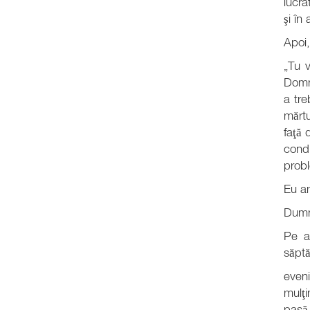
lucra
şi în
Apoi,
„Tu 
Domnu
a tre
mărtu
faţă 
condu
prob
Eu am
Dumn
Pe a
săptă
eveni
mulţi
pasă 