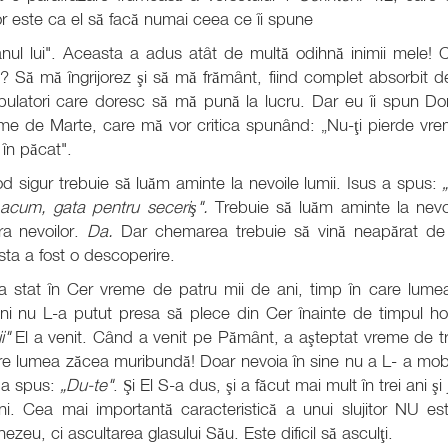
tor este ca el să facă numai ceea ce îi spune
ânul lui". Aceasta a adus atât de multă odihnă inimii mele!
? Să mă îngrijorez şi să mă frământ, fiind complet absorbit d
pulatori care doresc să mă pună la lucru. Dar eu îi spun Do
me de Marte, care mă vor critica spunând: „Nu-ţi pierde vr
 în păcat".
d sigur trebuie să luăm aminte la nevoile lumii. Isus a spus:
 acum, gata pentru seceriş".
Trebuie să luăm aminte la nevoi
ra nevoilor.
Da.
Dar chemarea trebuie să vină neapărat d
ta a fost o descoperire.
 a stat în Cer vreme de patru mii de ani, timp în care lume
i nu L-a putut presa să plece din Cer înainte de timpul ho
i"
El a venit. Când a venit pe Pământ, a aşteptat vreme de tr
re lumea zăcea muribundă! Doar nevoia în sine nu a L- a mobil
 a spus:
„Du-te"
. Şi El S-a dus, şi a făcut mai mult în trei ani şi
i. Cea mai importantă caracteristică a unui slujitor NU est
zeu, ci ascultarea glasului Său. Este dificil să asculţi.