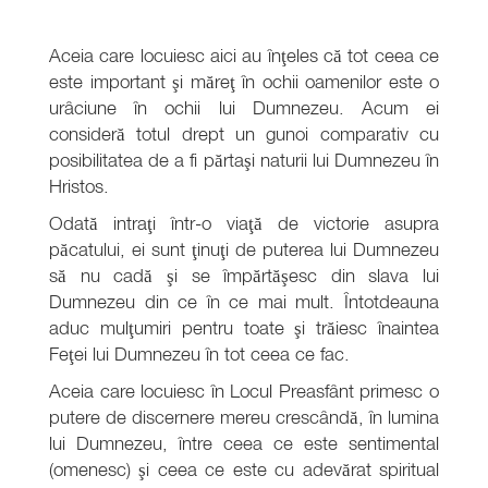
Aceia care locuiesc aici au înţeles că tot ceea ce
este important şi măreţ în ochii oamenilor este o
urâciune în ochii lui Dumnezeu. Acum ei
consideră totul drept un gunoi comparativ cu
posibilitatea de a fi părtaşi naturii lui Dumnezeu în
Hristos.
Odată intraţi într-o viaţă de victorie asupra
păcatului, ei sunt ţinuţi de puterea lui Dumnezeu
să nu cadă şi se împărtăşesc din slava lui
Dumnezeu din ce în ce mai mult. Întotdeauna
aduc mulţumiri pentru toate şi trăiesc înaintea
Feţei lui Dumnezeu în tot ceea ce fac.
Aceia care locuiesc în Locul Preasfânt primesc o
putere de discernere mereu crescândă, în lumina
lui Dumnezeu, între ceea ce este sentimental
(omenesc) şi ceea ce este cu adevărat spiritual