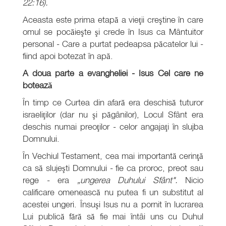
22:16).
Aceasta este prima etapă a vieţii creştine în care
omul se pocăieşte şi crede în Isus ca Mântuitor
personal - Care a purtat pedeapsa păcatelor lui -
fiind apoi botezat în apă.
A doua parte a evangheliei - Isus Cel care ne
botează
În timp ce Curtea din afară era deschisă tuturor
israeliţilor (dar nu şi păgânilor), Locul Sfânt era
deschis numai preoţilor - celor angajaţi în slujba
Domnului.
În Vechiul Testament, cea mai importantă cerinţă
ca să slujeşti Domnului - fie ca proroc, preot sau
rege - era
„ungerea Duhului Sfânt".
Nicio
calificare omenească nu putea fi un substitut al
acestei ungeri. Însuşi Isus nu a pornit în lucrarea
Lui publică fără să fie mai întâi uns cu Duhul