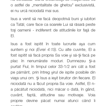
o astfel de „mentalitate de ghetou" exclusivistă,
ei nu urcă niciodată mai sus.
Isus a venit să ne facă deopotrivă buni şi iubitori
ca Tatăl, care face ca soarele Lui să răsară peste
toţi oamenii - indiferent de atitudinile lor faţă de
El.
Isus a fost ispitit în toate lucrurile aşa cum
suntem şi noi
(Evrei 4:15).
Cu alte cuvinte, El a
fost ispitit să facă propria Sa voie şi să-Şi facă pe
plac în nenumărate moduri. Dumnezeu Şi-a
purtat Fiul, în timpul celor 33-1/2 ani cât a fost
pe pământ, prin întreg şirul de ispite posibile din
viaţa unui om. Şi Isus a ieşit biruitor din fiecare. El
niciodată nu a făcut propria Sa voie. Astfel, El n-
a păcătuit niciodată, nici măcar o dată, în gând,
cuvânt, faptă, atitudine sau motivaţie. Voia
proprie devine păcat numai atunci când îi