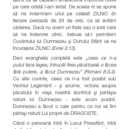
pe care odată l-am iertat. De aceea ni se spune
să ne îndemnăm unul pe celălalt ZILNIC (în
fiecare perioadă de 24 de ore), ca să evităm
căderea. Dacă nu avem un frate sau o soră care
să ne îndemne zilnic, trebuie să-I permitem
Cuvântului lui Dumnezeu şi Duhului Sfânt să ne
încurajeze ZILNIC
(Evrei 3:13).
Deci evanghelia completă este
„ceea ce n-a
putut face legea, întrucât firea păcătoasă o făcea
fără putere, a făcut Dumnezeu" (Romani 8:3,4).
Cu alte cuvinte, ceea ce n-a fost posibil sub
Vechiul Legământ - şi anume, victoria asupra
păcatului în viaţa noastră lăuntrică şi părtăşia
naturii lui Dumnezeu - este acum posibil.
Dumnezeu a făcut o cale pentru ca noi să fim
părtaşi naturii Lui proprii de DRAGOSTE.
Când o persoană intră în Locul Preasfânt, intră