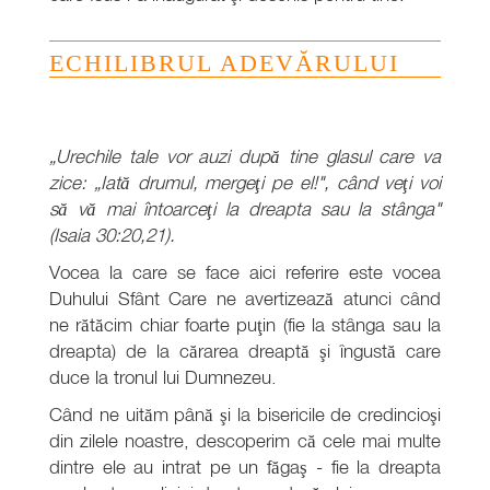
ECHILIBRUL ADEVĂRULUI
„Urechile tale vor auzi după tine glasul care va
zice: „Iată drumul, mergeţi pe el!", când veţi voi
să vă mai întoarceţi la dreapta sau la stânga"
(Isaia 30:20,21).
Vocea la care se face aici referire este vocea
Duhului Sfânt Care ne avertizează atunci când
ne rătăcim chiar foarte puţin (fie la stânga sau la
dreapta) de la cărarea dreaptă şi îngustă care
duce la tronul lui Dumnezeu.
Când ne uităm până şi la bisericile de credincioşi
din zilele noastre, descoperim că cele mai multe
dintre ele au intrat pe un făgaş - fie la dreapta