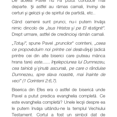
De aceea Pavel nu i-a putut conduce mai
departe. Şi astfel au rămas carnali, învinşi de
certuri şi gelozii şi de spiritul de partidă, etc..
Când oamenii sunt prunci, nu-i putem învăţa
nimic dincolo de
„Isus Hristos şi pe El răstignit".
Drept urmare, astfel de credincioşi rămân carnali.
„Totuşi",
spune Pavel „pruncilor" corinteni,
„ceea
ce propovăduim noi printre cei desăvârşiţi
(adică
printre cei din alte biserici care puteau mânca
hrana tare)
este...... înţelepciunea lui Dumnezeu,
cea tainică şi ţinută ascunsă, pe care o rânduise
Dumnezeu, spre slava noastră, mai înainte de
veci" (1 Corinteni 2:6,7).
Biserica din Efes era o astfel de biserică unde
Pavel a putut predica evanghelia completă. Ce
este evanghelia completă? Unele lecţii despre ea
le putem învăţa uitându-ne la templul Vechiului
Testament. Cortul a fost un simbol dat de