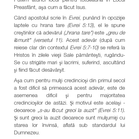
Preasfânt, aşa cum a făcut Isus.
Când apostolul scrie în
Evrei
, punând în opoziţie
laptele cu hrana tare
(Evrei 5:13),
el le spune
creştinilor că adevărul
(„hrana tare")
este
„greu de
lămurit" (versetul 11).
Acest adevăr (după cum
reiese clar din contextul
Evrei 5:7-10)
se referă la
Hristos în zilele vieţii Sale pământeşti, rugându-
Se cu strigăte mari şi lacrimi, suferind, ascultând
şi fiind făcut desăvârşit.
Aşa cum pentru mulţi credincioşi din primul secol
a fost dificil să primească acest adevăr, este de
asemenea dificil şi pentru majoritatea
credincioşilor de astăzi. Şi motivul este acelaşi -
deoarece
„s-au făcut greoi la auzit" (Evrei 5:11).
Şi sunt greoi la auzit deoarece sunt mulţumiţi cu
starea lor învinsă, aflată sub standardul lui
Dumnezeu.