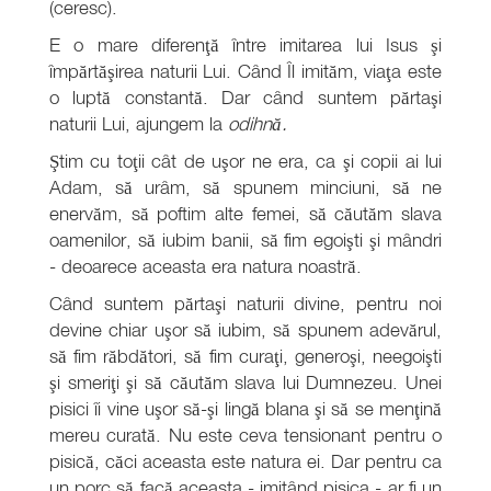
(ceresc).
E o mare diferenţă între imitarea lui Isus şi
împărtăşirea naturii Lui. Când Îl imităm, viaţa este
o luptă constantă. Dar când suntem părtaşi
naturii Lui, ajungem la
odihnă.
Ştim cu toţii cât de uşor ne era, ca şi copii ai lui
Adam, să urâm, să spunem minciuni, să ne
enervăm, să poftim alte femei, să căutăm slava
oamenilor, să iubim banii, să fim egoişti şi mândri
- deoarece aceasta era natura noastră.
Când suntem părtaşi naturii divine, pentru noi
devine chiar uşor să iubim, să spunem adevărul,
să fim răbdători, să fim curaţi, generoşi, neegoişti
şi smeriţi şi să căutăm slava lui Dumnezeu. Unei
pisici îi vine uşor să-şi lingă blana şi să se menţină
mereu curată. Nu este ceva tensionant pentru o
pisică, căci aceasta este natura ei. Dar pentru ca
un porc să facă aceasta - imitând pisica - ar fi un