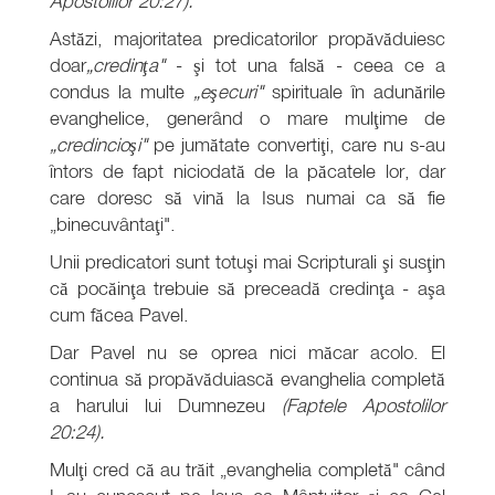
Apostolilor 20:27).
Astăzi, majoritatea predicatorilor propăvăduiesc
doar
„credinţa"
- şi tot una falsă - ceea ce a
condus la multe
„eşecuri"
spirituale în adunările
evanghelice, generând o mare mulţime de
„credincioşi"
pe jumătate convertiţi, care nu s-au
întors de fapt niciodată de la păcatele lor, dar
care doresc să vină la Isus numai ca să fie
„binecuvântaţi".
Unii predicatori sunt totuşi mai Scripturali şi susţin
că pocăinţa trebuie să preceadă credinţa - aşa
cum făcea Pavel.
Dar Pavel nu se oprea nici măcar acolo. El
continua să propăvăduiască evanghelia completă
a harului lui Dumnezeu
(Faptele Apostolilor
20:24).
Mulţi cred că au trăit „evanghelia completă" când