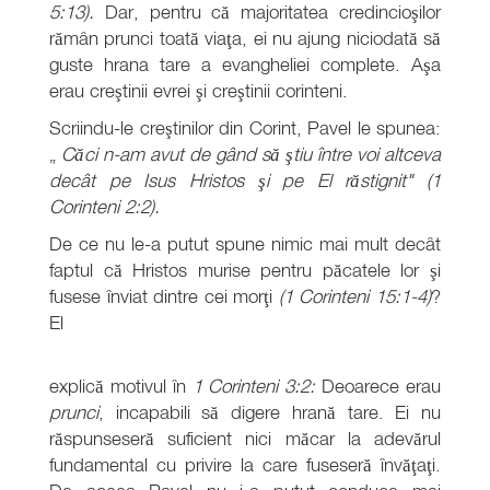
5:13).
Dar, pentru că majoritatea credincioşilor
rămân prunci toată viaţa, ei nu ajung niciodată să
guste hrana tare a evangheliei complete. Aşa
erau creştinii evrei şi creştinii corinteni.
Scriindu-le creştinilor din Corint, Pavel le spunea:
„
Căci n-am avut de gând să ştiu între voi altceva
decât pe Isus Hristos şi pe El răstignit" (1
Corinteni 2:2).
De ce nu le-a putut spune nimic mai mult decât
faptul că Hristos murise pentru păcatele lor şi
fusese înviat dintre cei morţi
(1 Corinteni 15:1-4)
?
El
explică motivul în
1 Corinteni 3:2:
Deoarece erau
prunci
, incapabili să digere hrană tare. Ei nu
răspunseseră suficient nici măcar la adevărul
fundamental cu privire la care fuseseră învăţaţi.