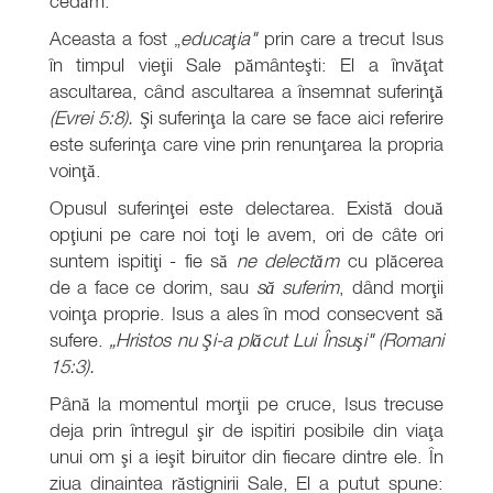
cedăm.
Aceasta a fost „
educaţia"
prin care a trecut Isus
în timpul vieţii Sale pământeşti: El a învăţat
ascultarea, când ascultarea a însemnat suferinţă
(Evrei 5:8).
Şi suferinţa la care se face aici referire
este suferinţa care vine prin renunţarea la propria
voinţă.
Opusul suferinţei este delectarea. Există două
opţiuni pe care noi toţi le avem, ori de câte ori
suntem ispitiţi - fie să
ne delectăm
cu plăcerea
de a face ce dorim, sau
să suferim
, dând morţii
voinţa proprie. Isus a ales în mod consecvent să
sufere.
„Hristos nu Şi-a plăcut Lui Însuşi" (Romani
15:3).
Până la momentul morţii pe cruce, Isus trecuse
deja prin întregul şir de ispitiri posibile din viaţa
unui om şi a ieşit biruitor din fiecare dintre ele. În
ziua dinaintea răstignirii Sale, El a putut spune: