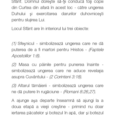
Sfânt. Domnul doreşte să-Şi conducă toţi copiii
din Curtea din afară în acest loc - către ungerea
Duhului şi exercitarea darurilor duhovniceşti
pentru slujirea Lui.
Locul Sfânt are în interiorul lui trei obiecte:
(1)
Sfeşnicul - simbolizează ungerea care ne dă
puterea de a fi martori pentru Hristos -
(Faptele
Apostolilor 1:8).
(2)
Masa cu pâinile pentru punerea înainte -
simbolizează ungerea care ne aduce revelaţia
asupra Cuvântului -
(2 Corinteni 3:18).
(3)
Altarul tămâierii - simbolizează ungerea care
ne dă putere în rugăciune -
(Romani 8:26,27).
A ajunge aşa departe înseamnă să ajungi la a
doua etapă a vieţii creştine - primind nu doar
iertarea păcatelor şi botezul în apă, dar şi botezul