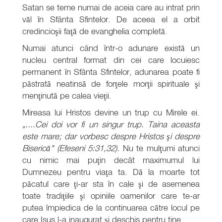
Satan se teme numai de aceia care au intrat prin
văl în Sfânta Sfintelor. De aceea el a orbit
credincioşii faţă de evanghelia completă.
Numai atunci când într-o adunare există un
nucleu central format din cei care locuiesc
permanent în Sfânta Sfintelor, adunarea poate fi
păstrată neatinsă de forţele morţii spirituale şi
menţinută pe calea vieţii.
Mireasa lui Hristos devine un trup cu Mirele ei.
„....Cei doi vor fi un singur trup. Taina aceasta
este mare; dar vorbesc despre Hristos şi despre
Biserică" (Efeseni 5:31,32).
Nu te mulţumi atunci
cu nimic mai puţin decât maximumul lui
Dumnezeu pentru viaţa ta. Dă la moarte tot
păcatul care ţi-ar sta în cale şi de asemenea
toate tradiţiile şi opiniile oamenilor care te-ar
putea împiedica de la continuarea către locul pe
care Isus l-a inaugurat şi deschis pentru tine.