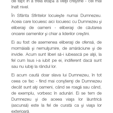
de fapt în a treia etapă a vieţii creştine - cel mai
înalt nivel.
În Sfânta Sfintelor locuieşte numai Dumnezeu.
Aceia care locuiesc aici locuiesc cu Dumnezeu şi
eliberaţi de oameni - eliberaţi de căutarea
onoarei oamenilor şi chiar a liderilor creştini.
Ei au fost de asemenea eliberaţi de ofensă, de
mormăială şi nemulţumire, de amărăciune şi de
invidie. Acum sunt liberi să-i iubească pe alţii, la
fel cum Isus i-a iubit pe ei, indiferent dacă sunt
sau nu iubiţi la rândul lor.
Ei acum caută doar slava lui Dumnezeu, în tot
ceea ce fac - fiind mai conştienţi de Dumnezeu
decât sunt alţi oameni, când se roagă sau când,
de exemplu, vorbesc în adunări. Ei se tem de
Dumnezeu şi de aceea viaţa lor lăuntrică
(ascunsă) este la fel de curată ca şi viaţa lor
exterioară.