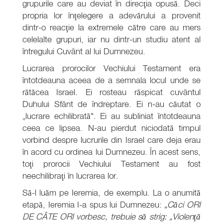
grupurile care au deviat în direcţia opusă. Deci
propria lor înţelegere a adevărului a provenit
dintr-o reacţie la extremele către care au mers
celelalte grupuri, iar nu dintr-un studiu atent al
întregului Cuvânt al lui Dumnezeu.
Lucrarea prorocilor Vechiului Testament era
întotdeauna aceea de a semnala locul unde se
rătăcea Israel. Ei rosteau răspicat cuvântul
Duhului Sfânt de îndreptare. Ei n-au căutat o
„lucrare echilibrată". Ei au subliniat întotdeauna
ceea ce lipsea. N-au pierdut niciodată timpul
vorbind despre lucrurile din Israel care deja erau
în acord cu ordinea lui Dumnezeu. În acest sens,
toţi prorocii Vechiului Testament au fost
neechilibraţi în lucrarea lor.
Să-l luăm pe Ieremia, de exemplu. La o anumită
etapă, Ieremia I-a spus lui Dumnezeu:
„Căci ORI
DE CÂTE ORI vorbesc, trebuie să strig: „Violenţă