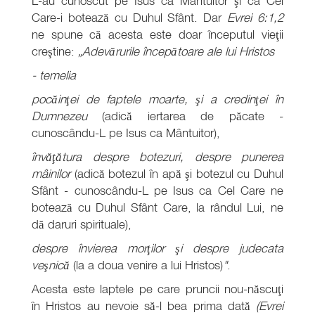
L-au cunoscut pe Isus ca Mântuitor şi ca Cel
Care-i botează cu Duhul Sfânt. Dar
Evrei 6:1,2
ne spune că acesta este doar începutul vieţii
creştine:
„Adevărurile începătoare ale lui Hristos
- temelia
pocăinţei de faptele moarte, şi a credinţei în
Dumnezeu
(adică iertarea de păcate -
cunoscându-L pe Isus ca Mântuitor),
învăţătura despre botezuri, despre punerea
mâinilor
(adică botezul în apă şi botezul cu Duhul
Sfânt - cunoscându-L pe Isus ca Cel Care ne
botează cu Duhul Sfânt Care, la rândul Lui, ne
dă daruri spirituale),
despre învierea morţilor şi despre judecata
veşnică
(la a doua venire a lui Hristos)
"
.
Acesta este laptele pe care pruncii nou-născuţi
în Hristos au nevoie să-l bea prima dată
(Evrei