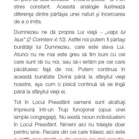
stres constant. Această analogie ilustrează
diferenţa dintre părtăşia unei naturi şi încercarea
de a o imita.
Dumnezeu ne dă propria Lui viaţă
- „viaţa lui
Isus" (2 Corinteni 4:10).
Astfel noi putem fi părtaşi
bunătăţii lui Dumnezeu, care este slava Lui.
Atunci nu ne mai este greu să fim buni cu cei
care sunt răi cu noi, sau să-i iertăm pe cei care
păcătuiesc faţă de noi. Putem continua în
această bunătate Divină până la sfârşitul vieţii
noastre, aşa cum o pisică continuă să se lingă
până la sfârşitul vieţii ei.
Tot în Locul Preasfânt oamenii sunt alcătuiţi
împreună într-un Trup funcţional (opus unei
simple congregaţii). Nu există niciun individualism
în Locul Preasfânt. Nimeni aici nu trăieşte doar
pentru sine. Fiecare din cei care trăiesc aici este