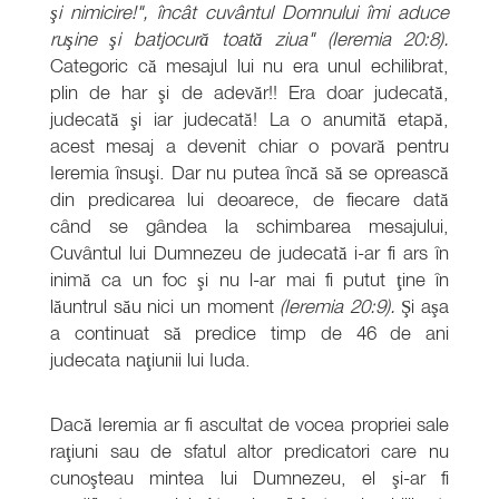
şi nimicire!", încât cuvântul Domnului îmi aduce
ruşine şi batjocură toată ziua" (Ieremia 20:8).
Categoric că mesajul lui nu era unul echilibrat,
plin de har şi de adevăr!! Era doar judecată,
judecată şi iar judecată! La o anumită etapă,
acest mesaj a devenit chiar o povară pentru
Ieremia însuşi. Dar nu putea încă să se oprească
din predicarea lui deoarece, de fiecare dată
când se gândea la schimbarea mesajului,
Cuvântul lui Dumnezeu de judecată i-ar fi ars în
inimă ca un foc şi nu l-ar mai fi putut ţine în
lăuntrul său nici un moment
(Ieremia 20:9).
Şi aşa
a continuat să predice timp de 46 de ani
judecata naţiunii lui Iuda.
Dacă Ieremia ar fi ascultat de vocea propriei sale
raţiuni sau de sfatul altor predicatori care nu
cunoşteau mintea lui Dumnezeu, el şi-ar fi