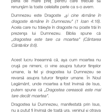
perla de mare preţ pentru care trebuie să
renunţăm la toate celelalte perle ca s-o avem.
Dumnezeu este Dragoste
„şi cine rămâne în
dragoste rămâne în Dumnezeu" (1 Ioan 4:16).
Acela care nu trăieşte în dragoste nu poate trăi în
prezenţa lui Dumnezeu. Biblia spune că
„dragostea este tare ca moartea" (Cântarea
Cântărilor 8:6).
Acest lucru înseamnă că, aşa cum moartea nu
cruţă pe nimeni, ci vine asupra tuturor fiinţelor
umane, la fel şi dragostea lui Dumnezeu se
revarsă asupra tuturor fiinţelor umane. În Noul
Legământ, unde moartea a fost învinsă de Isus,
putem spune că
„Dragostea cerească este mai
tare decât moartea".
Dragostea lui Dumnezeu, manifestată prin Isus,
nu a putut fi învinsă de toată ura, veninul şi otrava