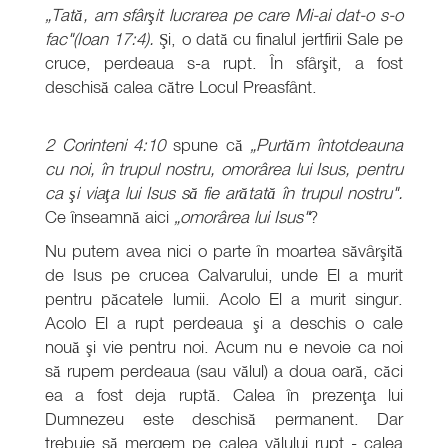
„Tată, am sfârşit lucrarea pe care Mi-ai dat-o s-o
fac"(Ioan 17:4).
Şi, o dată cu finalul jertfirii Sale pe
cruce, perdeaua s-a rupt. În sfârşit, a fost
deschisă calea către Locul Preasfânt.
2 Corinteni 4:10
spune că
„Purtăm întotdeauna
cu noi, în trupul nostru, omorârea lui Isus, pentru
ca şi viaţa lui Isus să fie arătată în trupul nostru".
Ce înseamnă aici
„omorârea lui Isus"
?
Nu putem avea nici o parte în moartea săvârşită
de Isus pe crucea Calvarului, unde El a murit
pentru păcatele lumii. Acolo El a murit singur.
Acolo El a rupt perdeaua şi a deschis o cale
nouă şi vie pentru noi. Acum nu e nevoie ca noi
să rupem perdeaua (sau vălul) a doua oară, căci
ea a fost deja ruptă. Calea în prezenţa lui
Dumnezeu este deschisă permanent. Dar
trebuie să mergem pe calea vălului rupt - calea