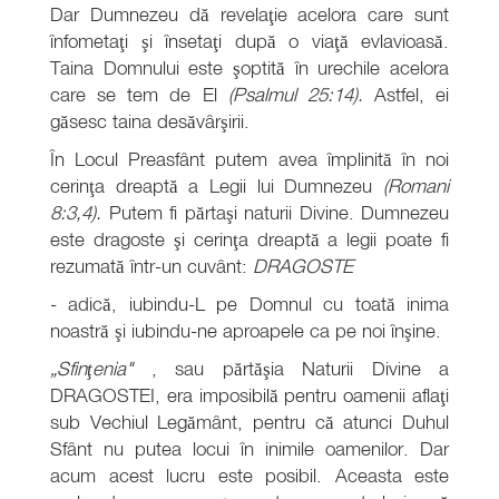
Dar Dumnezeu dă revelaţie acelora care sunt
înfometaţi şi însetaţi după o viaţă evlavioasă.
Taina Domnului este şoptită în urechile acelora
care se tem de El
(Psalmul 25:14).
Astfel, ei
găsesc taina desăvârşirii.
În Locul Preasfânt putem avea împlinită în noi
cerinţa dreaptă a Legii lui Dumnezeu
(Romani
8:3,4).
Putem fi părtaşi naturii Divine. Dumnezeu
este dragoste şi cerinţa dreaptă a legii poate fi
rezumată într-un cuvânt:
DRAGOSTE
- adică, iubindu-L pe Domnul cu toată inima
noastră şi iubindu-ne aproapele ca pe noi înşine.
„Sfinţenia"
, sau părtăşia Naturii Divine a
DRAGOSTEI, era imposibilă pentru oamenii aflaţi
sub Vechiul Legământ, pentru că atunci Duhul
Sfânt nu putea locui în inimile oamenilor. Dar
acum acest lucru este posibil. Aceasta este