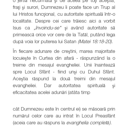
o jertfă necurmată şi de aceea pe toţi aceştia,
fraţi şi surori, Dumnezeu îi poate face un Trup al
lui Hristos funcţional, cu autoritate spirituală într-o
localitate. Despre cei care trăiesc aici a vorbit
Isus ca
„învoindu-se"
şi având autoritate să
primească orice vor cere de la Tatăl, putând lega
după voia lor puterea lui Satan
(Matei 18:18-20).
În fiecare adunare de creştini, marea majoritate
locuieşte în Curtea din afară - răspunzând la o
treime din mesajul evangheliei. Unii înaintează
spre Locul Sfânt - fiind unşi cu Duhul Sfânt.
Aceştia răspund la două treimi din mesajul
evangheliei. Dar autoritatea spirituală şi
eficacitatea acelei adunări (atâta timp
cât Dumnezeu este în centrul ei) se măsoară prin
numărul celor care au intrat în Locul Preasfânt
(aceia care au răspuns la
evanghelia completă).