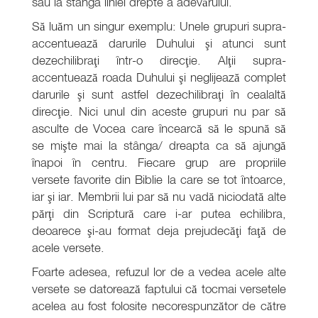
sau la stanga liniei drepte a adevărului.
Să luăm un singur exemplu: Unele grupuri supra-
accentuează darurile Duhului şi atunci sunt
dezechilibraţi într-o direcţie. Alţii supra-
accentuează roada Duhului şi neglijează complet
darurile şi sunt astfel dezechilibraţi în cealaltă
direcţie. Nici unul din aceste grupuri nu par să
asculte de Vocea care încearcă să le spună să
se mişte mai la stânga/ dreapta ca să ajungă
înapoi în centru. Fiecare grup are propriile
versete favorite din Biblie la care se tot întoarce,
iar şi iar. Membrii lui par să nu vadă niciodată alte
părţi din Scriptură care i-ar putea echilibra,
deoarece şi-au format deja prejudecăţi faţă de
acele versete.
Foarte adesea, refuzul lor de a vedea acele alte
versete se datorează faptului că tocmai versetele
acelea au fost folosite necorespunzător de către