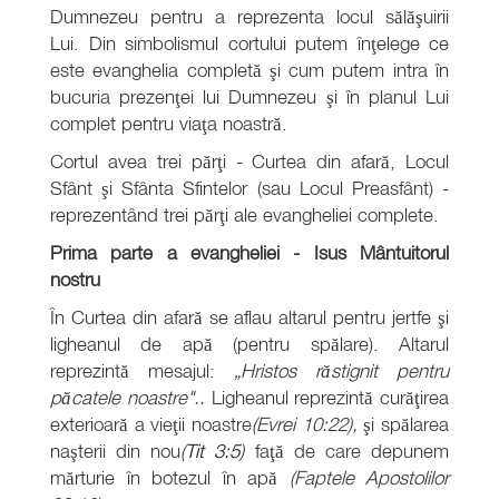
Dumnezeu pentru a reprezenta locul sălăşuirii
Lui. Din simbolismul cortului putem înţelege ce
este evanghelia completă şi cum putem intra în
bucuria prezenţei lui Dumnezeu şi în planul Lui
complet pentru viaţa noastră.
Cortul avea trei părţi - Curtea din afară, Locul
Sfânt şi Sfânta Sfintelor (sau Locul Preasfânt) -
reprezentând trei părţi ale evangheliei complete.
Prima parte a evangheliei - Isus Mântuitorul
nostru
În Curtea din afară se aflau altarul pentru jertfe şi
ligheanul de apă (pentru spălare). Altarul
reprezintă mesajul:
„Hristos răstignit pentru
păcatele noastre"..
Ligheanul reprezintă curăţirea
exterioară a vieţii noastre
(Evrei 10:22),
şi spălarea
naşterii din nou
(
Tit 3:5
)
faţă de care depunem
mărturie în botezul în apă
(Faptele Apostolilor