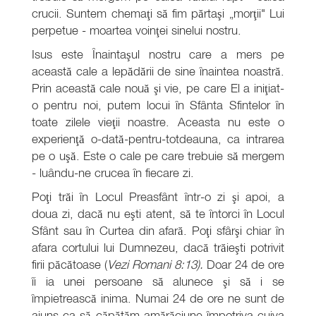
crucii. Suntem chemaţi să fim părtaşi „morţii" Lui
perpetue - moartea voinţei sinelui nostru.
Isus este Înaintaşul nostru care a mers pe
această cale a lepădării de sine înaintea noastră.
Prin această cale nouă şi vie, pe care El a iniţiat-
o pentru noi, putem locui în Sfânta Sfintelor în
toate zilele vieţii noastre. Aceasta nu este o
experienţă o-dată-pentru-totdeauna, ca intrarea
pe o uşă. Este o cale pe care trebuie să mergem
- luându-ne crucea în fiecare zi.
Poţi trăi în Locul Preasfânt într-o zi şi apoi, a
doua zi, dacă nu eşti atent, să te întorci în Locul
Sfânt sau în Curtea din afară. Poţi sfârşi chiar în
afara cortului lui Dumnezeu, dacă trăieşti potrivit
firii păcătoase (
Vezi Romani 8:13).
Doar 24 de ore
îi ia unei persoane să alunece şi să i se
împietrească inima. Numai 24 de ore ne sunt de
ajuns ca să căpătăm amărăciune împotriva cuiva