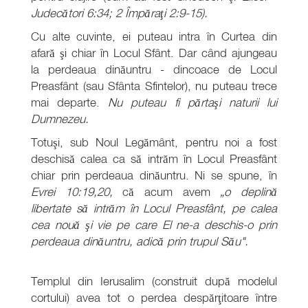
Judecători 6:34; 2 Împăraţi 2:9-15).
Cu alte cuvinte, ei puteau intra în Curtea din
afară şi chiar în Locul Sfânt. Dar când ajungeau
la perdeaua dinăuntru - dincoace de Locul
Preasfânt (sau Sfânta Sfintelor), nu puteau trece
mai departe.
Nu puteau fi părtaşi naturii lui
Dumnezeu.
Totuşi, sub Noul Legământ, pentru noi a fost
deschisă calea ca să intrăm în Locul Preasfânt
chiar prin perdeaua dinăuntru. Ni se spune, în
Evrei 10:19,20,
că acum avem
„o deplină
libertate să intrăm în Locul Preasfânt, pe calea
cea nouă şi vie pe care El ne-a deschis-o prin
perdeaua dinăuntru, adică prin trupul Său".
Templul din Ierusalim (construit după modelul
cortului) avea tot o perdea despărţitoare între