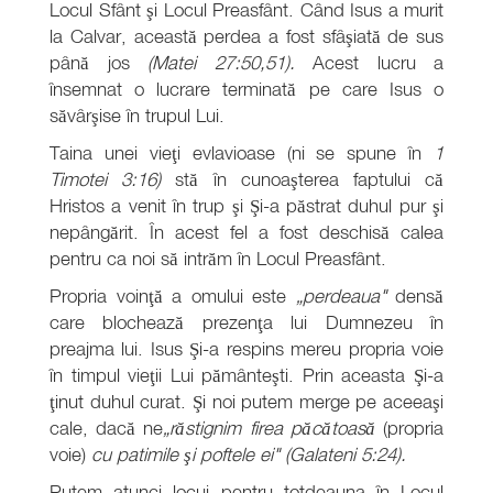
Locul Sfânt şi Locul Preasfânt. Când Isus a murit
la Calvar, această perdea a fost sfâşiată de sus
până jos
(Matei 27:50,51).
Acest lucru a
însemnat o lucrare terminată pe care Isus o
săvârşise în trupul Lui.
Taina unei vieţi evlavioase (ni se spune în
1
Timotei 3:16)
stă în cunoaşterea faptului că
Hristos a venit în trup şi Şi-a păstrat duhul pur şi
nepângărit. În acest fel a fost deschisă calea
pentru ca noi să intrăm în Locul Preasfânt.
Propria voinţă a omului este
„perdeaua"
densă
care blochează prezenţa lui Dumnezeu în
preajma lui. Isus Şi-a respins mereu propria voie
în timpul vieţii Lui pământeşti. Prin aceasta Şi-a
ţinut duhul curat. Şi noi putem merge pe aceeaşi
cale, dacă ne
„răstignim firea păcătoasă
(propria
voie)
cu patimile şi poftele ei" (Galateni 5:24).
Putem atunci locui pentru totdeauna în Locul