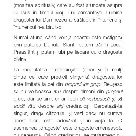
(moartea spirituală) care au fost aruncate asupra
lui Isus în timpul vieţii Lui pământeşti. Lumina
dragostei lui Dumnezeu a strălucit în întuneric şi
întunericul n-a biruit-o.
Numai atunci când voinţa noastră este răstignită
prin puterea Duhului Sfânt, putem trăi în Locul
Preasfânt şi putem iubi pe fiecare cu o dragoste
divină.
La majoritatea credincioşilor (chiar şi la mulţi
dintre cei care predică sfinţenia) dragostea lor
este limitată la cei din
propriul lor grup.
Reuşesc
să nu vorbească
rău
despre nimeni din
propriul
grup, dar se simt chiar liberi
să vorbească şi să
audă rău
despre
alţi
credincioşi. Cerceteză-te
singur, dragă cititorule, şi vezi dacă nu cumva
acest lucru este adevărat şi în viaţa ta. O
asemenea „dragoste" este dragoste omenească,
nu cerească. Când credincioşii se mulţumesc cu