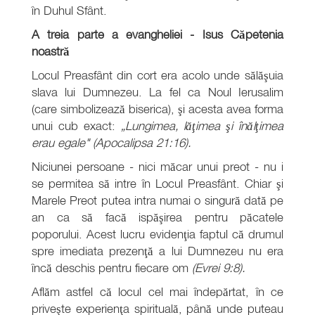
în Duhul Sfânt.
A treia parte a evangheliei - Isus Căpetenia
noastră
Locul Preasfânt din cort era acolo unde sălăşuia
slava lui Dumnezeu. La fel ca Noul Ierusalim
(care simbolizează biserica), şi acesta avea forma
unui cub exact:
„Lungimea, lăţimea şi înălţimea
erau egale" (Apocalipsa 21:16).
Niciunei persoane - nici măcar unui preot - nu i
se permitea să intre în Locul Preasfânt. Chiar şi
Marele Preot putea intra numai o singură dată pe
an ca să facă ispăşirea pentru păcatele
poporului. Acest lucru evidenţia faptul că drumul
spre imediata prezenţă a lui Dumnezeu nu era
încă deschis pentru fiecare om
(Evrei 9:8).
Aflăm astfel că locul cel mai îndepărtat, în ce
priveşte experienţa spirituală, până unde puteau