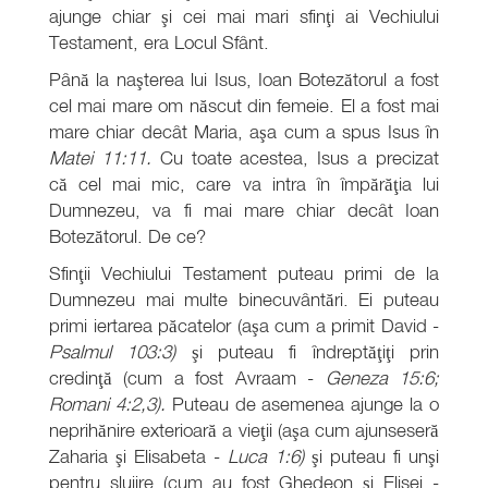
ajunge chiar şi cei mai mari sfinţi ai Vechiului
Testament, era Locul Sfânt.
Până la naşterea lui Isus, Ioan Botezătorul a fost
cel mai mare om născut din femeie. El a fost mai
mare chiar decât Maria, aşa cum a spus Isus în
Matei 11:11.
Cu toate acestea, Isus a precizat
că cel mai mic, care va intra în împărăţia lui
Dumnezeu, va fi mai mare chiar decât Ioan
Botezătorul. De ce?
Sfinţii Vechiului Testament puteau primi de la
Dumnezeu mai multe binecuvântări. Ei puteau
primi iertarea păcatelor (aşa cum a primit David -
Psalmul 103:3)
şi puteau fi îndreptăţiţi prin
credinţă (cum a fost Avraam -
Geneza 15:6;
Romani 4:2,3).
Puteau de asemenea ajunge la o
neprihănire exterioară a vieţii (aşa cum ajunseseră
Zaharia şi Elisabeta -
Luca 1:6)
şi puteau fi unşi
pentru slujire (cum au fost Ghedeon şi Elisei -