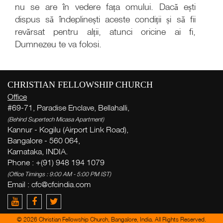
nu se are în vedere fața omului. Dacă ești
dispus să îndeplinești aceste condiții și să fii
revărsat pentru alții, atunci oricine ai fi,
Dumnezeu te va folosi.
Cu
săp
( Th
CHRISTIAN FELLOWSHIP CHURCH
Thi
Office
#69-71, Paradise Enclave, Bellahalli,
Pr
(Behind Supertech Micasa Apartment)
d
Kannur - Kogilu (Airport Link Road),
î
Bangalore - 560 064,
Karnataka, INDIA.
Phone : +(91) 948 194 1079
Ge
week
(Office Timings : 9:00 AM - 5:00 PM IST)
Email :
cfc@cfcindia.com
Zac
del
yo
© 2026 Christian Fellowship Church, Bangalore, India. All Rights Reserved.