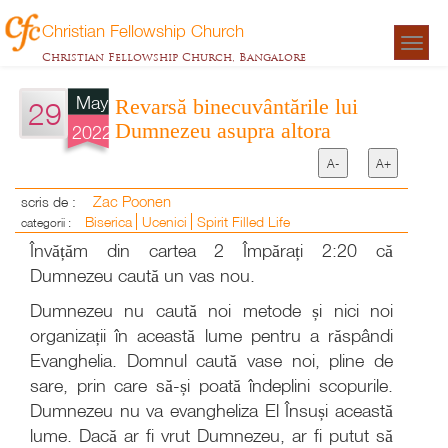
Christian Fellowship Church
Togg
Christian Fellowship Church, Bangalore
navigat
May
Revarsă binecuvântările lui
29
Dumnezeu asupra altora
2022
A-
A+
Zac Poonen
scris de :
Biserica
Ucenici
Spirit Filled Life
categorii :
Învățăm din cartea 2 Împărați 2:20 că
Dumnezeu caută un vas nou.
Dumnezeu nu caută noi metode și nici noi
organizații în această lume pentru a răspândi
Evanghelia. Domnul caută vase noi, pline de
sare, prin care să-și poată îndeplini scopurile.
Dumnezeu nu va evangheliza El Însuși această
lume. Dacă ar fi vrut Dumnezeu, ar fi putut să