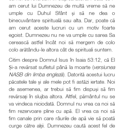
am cerut lui Dumnezeu de multă vreme să ne
umple cu Duhul Sfânt și să ne dea o
binecuvântare spirituală sau alta. Dar, poate că
am cerut aceste lucruri cu un motiv foarte
egoist. Dumnezeu nu ne va umple cu sarea Sa
cerească astfel încât noi să mergem de colo
colo arătându-le altora cât de spirituali suntem.
Citim despre Domnul Isus în Isaia 53:12, că El
Și-a revărsat sufletul până la moarte (
versiunea
NASB din limba engleză
). Datorită acestui lucru
păcatele tale și ale mele pot fi astăzi iertate. Noi
de asemenea, ar trebui să fim dispuși să fim
revărsați în slujba altora. Altfel, pământul nu se
va vindeca niciodată. Domnul nu vrea ca noi să
fim rezervoare pline cu apă. El vrea ca noi să
fim canale prin care râurile de apă vie să poată
curge către alții. Dumnezeu caută acest fel de