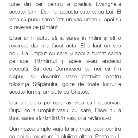
tune din cer pentru a predica Evanghelia
acestei lumi. Dar nu aceasta este calea Lui. El
vrea să pună sarea într-un vas uman și apoi să
o reverse pe pământ.
Elisei ar fi putut să ia sarea în mâini și să o
reverse, dar n-a făcut asta. El a luat un vas
nou, l-a umplut cu sare și apoi a turnat sarea
pe ape. Pământul și apele s-au vindecat
deodată. Să dea Dumnezeu ca noi să fim
dispuși să devenim vase potrivite pentru
folosința Stăpânului, golite de toate lucrurile
acestei lumi și umplute cu Cristos.
Iată un lucru pe care aș vrea să-l observați:
După ce a umplut vasul cu sare, Elisei nu a
lăsat sarea să rămână în vas, ci a revărsat-o.
Dumnezeu umple viața ta și a mea, doar pentru
ca noi să revărsăm în slujirea altora. Poate că I-