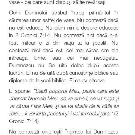
vase - cei care sunt dispuși să fie revărsați.
Ochii Domnului străbat întreg pământul în
căutarea unor astfel de vase. Nu contează dacă
nu ești educat. Nu citim nimic despre educație
în 2 Cronici 7:14. Nu contează nici dacă n-ai
fost măcar o zi din viața ta la școală. Nu
contează nici dacă ești cel mai sărac om din
întreaga lume, sau cel mai necugetat.
Dumnezeu nu Se uită deloc după aceste
lucruri. El nu Se uită după cunoștințe biblice sau
diplome de la școli biblice. El caută altceva.
El spune:
"Dacă poporul Meu, peste care este
chemat Numele Meu, se va smeri, se va ruga şi
va căuta Faţa Mea, şi se va abate de la căile lui
rele,... îi voi ierta păcatul şi-i voi tămădui ţara."
(2
Cronici 7:14).
Nu contează cine ești. Înaintea lui Dumnezeu