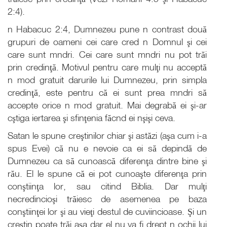
2:4).
n Habacuc 2:4, Dumnezeu pune n contrast două
grupuri de oameni cei care cred n Domnul şi cei
care sunt mndri. Cei care sunt mndri nu pot trăi
prin credinţă. Motivul pentru care mulţi nu acceptă
n mod gratuit darurile lui Dumnezeu, prin simpla
credinţă, este pentru că ei sunt prea mndri să
accepte orice n mod gratuit. Mai degrabă ei şi-ar
cştiga iertarea şi sfinţenia făcnd ei nşişi ceva.
Satan le spune creştinilor chiar şi astăzi (aşa cum i-a
spus Evei) că nu e nevoie ca ei să depindă de
Dumnezeu ca să cunoască diferenţa dintre bine şi
rău. El le spune că ei pot cunoaşte diferenţa prin
conştiinţa lor, sau citind Biblia. Dar mulţi
necredincioşi trăiesc de asemenea pe baza
conştiinţei lor şi au vieţi destul de cuviincioase. Şi un
creştin poate trăi aşa dar el nu va fi drept n ochii lui