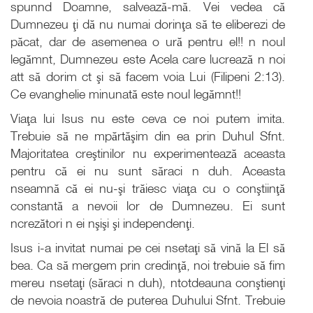
spunnd Doamne, salvează-mă. Vei vedea că
Dumnezeu ţi dă nu numai dorinţa să te eliberezi de
păcat, dar de asemenea o ură pentru el!! n noul
legămnt, Dumnezeu este Acela care lucrează n noi
att să dorim ct şi să facem voia Lui (Filipeni 2:13).
Ce evanghelie minunată este noul legămnt!!
Viaţa lui Isus nu este ceva ce noi putem imita.
Trebuie să ne mpărtăşim din ea prin Duhul Sfnt.
Majoritatea creştinilor nu experimentează aceasta
pentru că ei nu sunt săraci n duh. Aceasta
nseamnă că ei nu-şi trăiesc viaţa cu o conştiinţă
constantă a nevoii lor de Dumnezeu. Ei sunt
ncrezători n ei nşişi şi independenţi.
Isus i-a invitat numai pe cei nsetaţi să vină la El să
bea. Ca să mergem prin credinţă, noi trebuie să fim
mereu nsetaţi (săraci n duh), ntotdeauna conştienţi
de nevoia noastră de puterea Duhului Sfnt. Trebuie