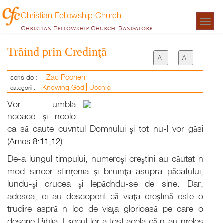
Christian Fellowship Church
Togg
Christian Fellowship Church, Bangalore
navigat
Trăind prin Credinţă
A-
A+
Zac Poonen
scris de :
Knowing God
Ucenici
categorii :
Vor umbla
ncoace şi ncolo
ca să caute cuvntul Domnului şi tot nu-l vor găsi
(
Amos 8:11
,
12
)
De-a lungul timpului, numeroşi creştini au căutat n
mod sincer sfinţenia şi biruinţa asupra păcatului,
lundu-şi crucea şi lepădndu-se de sine. Dar,
adesea, ei au descoperit că viaţa creştină este o
trudire aspră n loc de viaţa glorioasă pe care o
descrie Biblia. Eşecul lor a fost acela că n-au nţeles