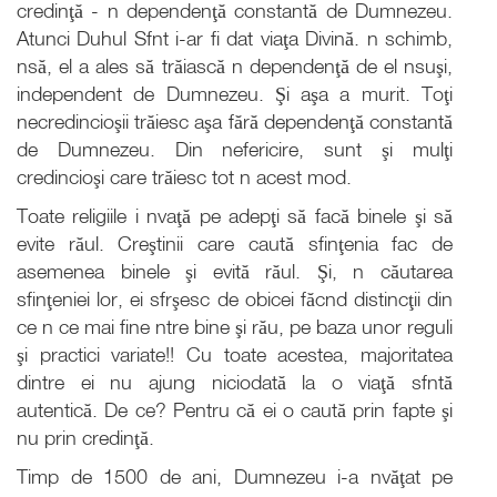
credinţă - n dependenţă constantă de Dumnezeu.
Atunci Duhul Sfnt i-ar fi dat viaţa Divină. n schimb,
nsă, el a ales să trăiască n dependenţă de el nsuşi,
independent de Dumnezeu. Şi aşa a murit. Toţi
necredincioşii trăiesc aşa fără dependenţă constantă
de Dumnezeu. Din nefericire, sunt şi mulţi
credincioşi care trăiesc tot n acest mod.
Toate religiile i nvaţă pe adepţi să facă binele şi să
evite răul. Creştinii care caută sfinţenia fac de
asemenea binele şi evită răul. Şi, n căutarea
sfinţeniei lor, ei sfrşesc de obicei făcnd distincţii din
ce n ce mai fine ntre bine şi rău, pe baza unor reguli
şi practici variate!! Cu toate acestea, majoritatea
dintre ei nu ajung niciodată la o viaţă sfntă
autentică. De ce? Pentru că ei o caută prin fapte şi
nu prin credinţă.
Timp de 1500 de ani, Dumnezeu i-a nvăţat pe