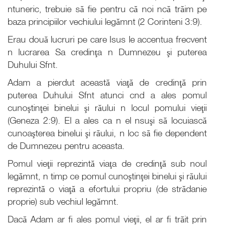
ntuneric, trebuie să fie pentru că noi ncă trăim pe
baza principiilor vechiului legămnt (2 Corinteni 3:9).
Erau două lucruri pe care Isus le accentua frecvent
n lucrarea Sa credinţa n Dumnezeu şi puterea
Duhului Sfnt.
Adam a pierdut această viaţă de credinţă prin
puterea Duhului Sfnt atunci cnd a ales pomul
cunoştinţei binelui şi răului n locul pomului vieţii
(Geneza 2:9). El a ales ca n el nsuşi să locuiască
cunoaşterea binelui şi răului, n loc să fie dependent
de Dumnezeu pentru aceasta.
Pomul vieţii reprezintă viaţa de credinţă sub noul
legămnt, n timp ce pomul cunoştinţei binelui şi răului
reprezintă o viaţă a efortului propriu (de strădanie
proprie) sub vechiul legămnt.
Dacă Adam ar fi ales pomul vieţii, el ar fi trăit prin