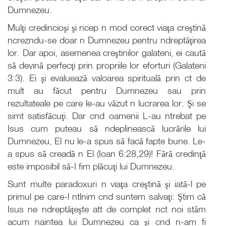
Dumnezeu.
Mulţi credincioşi şi ncep n mod corect viaţa creştină
ncrezndu-se doar n Dumnezeu pentru ndreptăţirea
lor. Dar apoi, asemenea creştinilor galateni, ei caută
să devină perfecţi prin propriile lor eforturi (Galateni
3:3). Ei şi evaluează valoarea spirituală prin ct de
mult au făcut pentru Dumnezeu sau prin
rezultateale pe care le-au văzut n lucrarea lor. Şi se
simt satisfăcuţi. Dar cnd oamenii L-au ntrebat pe
Isus cum puteau să ndeplinească lucrările lui
Dumnezeu, El nu le-a spus să facă fapte bune. Le-
a spus să creadă n El (Ioan 6:28,29)! Fără credinţă
este imposibil să-I fim plăcuţi lui Dumnezeu.
Sunt multe paradoxuri n viaţa creştină şi iată-l pe
primul pe care-l ntlnim cnd suntem salvaţi: Ştim că
Isus ne ndreptăţeşte att de complet nct noi stăm
acum naintea lui Dumnezeu ca şi cnd n-am fi