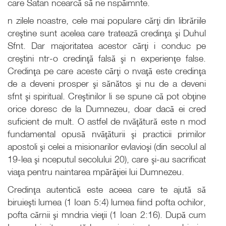
care Satan ncearcă să ne nspăimnte.
n zilele noastre, cele mai populare cărţi din librăriile
creştine sunt acelea care tratează credinţa şi Duhul
Sfnt. Dar majoritatea acestor cărţi i conduc pe
creştini ntr-o credinţă falsă şi n experienţe false.
Credinţa pe care aceste cărţi o nvaţă este credinţa
de a deveni prosper şi sănătos şi nu de a deveni
sfnt şi spiritual. Creştinilor li se spune că pot obţine
orice doresc de la Dumnezeu, doar dacă ei cred
suficient de mult. O astfel de nvăţătură este n mod
fundamental opusă nvăţăturii şi practicii primilor
apostoli şi celei a misionarilor evlavioşi (din secolul al
19-lea şi nceputul secolului 20), care şi-au sacrificat
viaţa pentru naintarea mpărăţiei lui Dumnezeu.
Credinţa autentică este aceea care te ajută să
biruieşti lumea (1 Ioan 5:4) lumea fiind pofta ochilor,
pofta cărnii şi mndria vieţii (1 Ioan 2:16). După cum