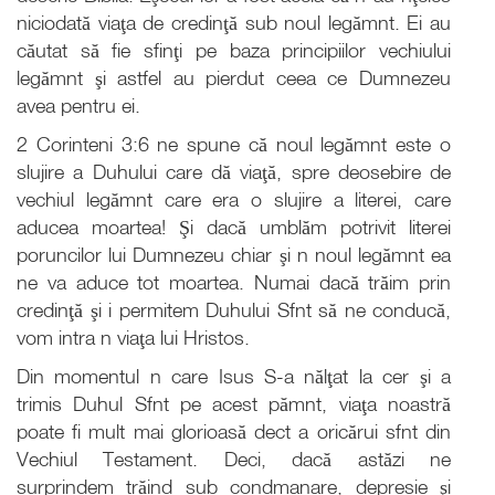
niciodată viaţa de credinţă sub noul legămnt. Ei au
căutat să fie sfinţi pe baza principiilor vechiului
legămnt şi astfel au pierdut ceea ce Dumnezeu
avea pentru ei.
2 Corinteni 3:6 ne spune că noul legămnt este o
slujire a Duhului care dă viaţă, spre deosebire de
vechiul legămnt care era o slujire a literei, care
aducea moartea! Şi dacă umblăm potrivit literei
poruncilor lui Dumnezeu chiar şi n noul legămnt ea
ne va aduce tot moartea. Numai dacă trăim prin
credinţă şi i permitem Duhului Sfnt să ne conducă,
vom intra n viaţa lui Hristos.
Din momentul n care Isus S-a nălţat la cer şi a
trimis Duhul Sfnt pe acest pămnt, viaţa noastră
poate fi mult mai glorioasă dect a oricărui sfnt din
Vechiul Testament. Deci, dacă astăzi ne
surprindem trăind sub condmanare, depresie şi