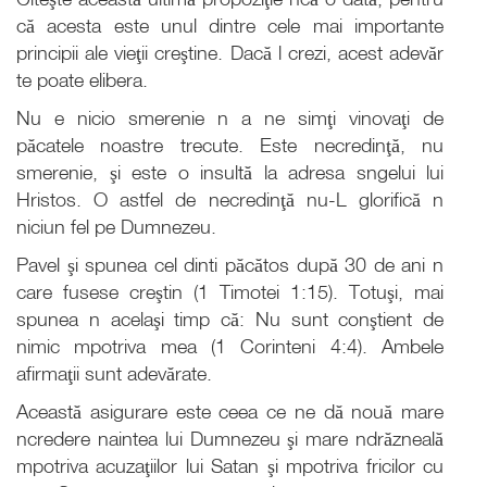
că acesta este unul dintre cele mai importante
principii ale vieţii creştine. Dacă l crezi, acest adevăr
te poate elibera.
Nu e nicio smerenie n a ne simţi vinovaţi de
păcatele noastre trecute. Este necredinţă, nu
smerenie, şi este o insultă la adresa sngelui lui
Hristos. O astfel de necredinţă nu-L glorifică n
niciun fel pe Dumnezeu.
Pavel şi spunea cel dinti păcătos după 30 de ani n
care fusese creştin (1 Timotei 1:15). Totuşi, mai
spunea n acelaşi timp că: Nu sunt conştient de
nimic mpotriva mea (1 Corinteni 4:4). Ambele
afirmaţii sunt adevărate.
Această asigurare este ceea ce ne dă nouă mare
ncredere naintea lui Dumnezeu şi mare ndrăzneală
mpotriva acuzaţiilor lui Satan şi mpotriva fricilor cu