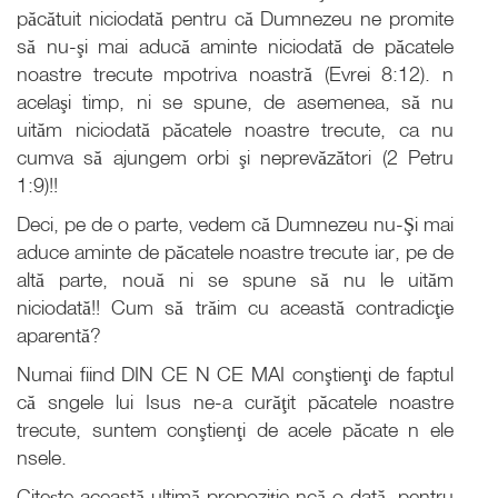
păcătuit niciodată pentru că Dumnezeu ne promite
să nu-şi mai aducă aminte niciodată de păcatele
noastre trecute mpotriva noastră (Evrei 8:12). n
acelaşi timp, ni se spune, de asemenea, să nu
uităm niciodată păcatele noastre trecute, ca nu
cumva să ajungem orbi şi neprevăzători (2 Petru
1:9)!!
Deci, pe de o parte, vedem că Dumnezeu nu-Şi mai
aduce aminte de păcatele noastre trecute iar, pe de
altă parte, nouă ni se spune să nu le uităm
niciodată!! Cum să trăim cu această contradicţie
aparentă?
Numai fiind DIN CE N CE MAI conştienţi de faptul
că sngele lui Isus ne-a curăţit păcatele noastre
trecute, suntem conştienţi de acele păcate n ele
nsele.
Citeşte această ultimă propoziţie ncă o dată, pentru