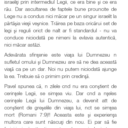
israeliţi prin intermediul Legii, ce era bine şi ce era
rău. Dar ascultarea de faptele bune prouncite de
Lege nu a condus nici măcar pe un singur israelit la
părtăşia vieţii veşnice. Trăirea pe baza oricărui set de
legi şi reguli orict de nalt ar fi standardul - nu va
conduce niciodată pe nimeni la evlavia autentică,
nici măcar astăzi.
Adevărata sfinţenie este viaţa lui Dumnezeu n
sufletul omului şi Dumnezeu are să ne dea această
viaţă ca pe un dar. Noi nu putem niciodată ajunge
la ea. Trebuie să o primim prin credinţă.
Pavel spunea că, n zilele cnd nu era conştient de
cerinţele Legii, se simţea viu. Dar cnd a nţeles
cerinţele Legii lui Dumnezeu, a devenit att de
conştient de greşelile din viaţa lui, nct se simţea
mort (Romani 7:9)!! Aceasta este şi experienţa
multora care sunt născuţi din nou. Ei par să fie