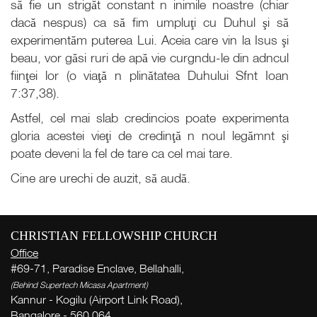
să fie un strigăt constant n inimile noastre (chiar
dacă nespus) ca să fim umpluţi cu Duhul şi să
experimentăm puterea Lui. Aceia care vin la Isus şi
beau, vor găsi ruri de apă vie curgndu-le din adncul
fiinţei lor (o viaţă n plinătatea Duhului Sfnt Ioan
7:37,38).
Astfel, cel mai slab credincios poate experimenta
gloria acestei vieţi de credinţă n noul legămnt şi
poate deveni la fel de tare ca cel mai tare.
Cine are urechi de auzit, să audă.
CHRISTIAN FELLOWSHIP CHURCH
Office
#69-71, Paradise Enclave, Bellahalli,
(Behind Supertech Micasa Apartment)
Kannur - Kogilu (Airport Link Road),
Cu
Bangalore - 560 064,