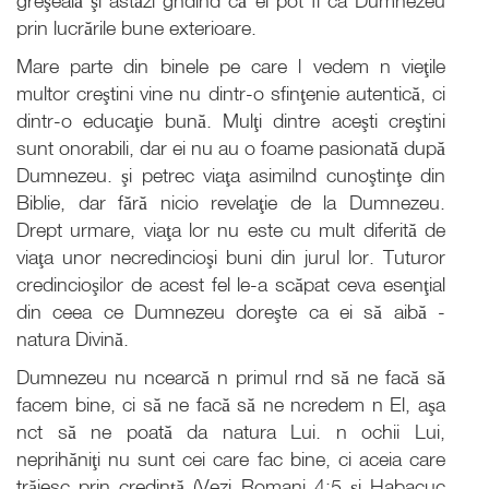
greşeală şi astăzi gndind că ei pot fi ca Dumnezeu
prin lucrările bune exterioare.
Mare parte din binele pe care l vedem n vieţile
multor creştini vine nu dintr-o sfinţenie autentică, ci
dintr-o educaţie bună. Mulţi dintre aceşti creştini
sunt onorabili, dar ei nu au o foame pasionată după
Dumnezeu. şi petrec viaţa asimilnd cunoştinţe din
Biblie, dar fără nicio revelaţie de la Dumnezeu.
Drept urmare, viaţa lor nu este cu mult diferită de
viaţa unor necredincioşi buni din jurul lor. Tuturor
credincioşilor de acest fel le-a scăpat ceva esenţial
din ceea ce Dumnezeu doreşte ca ei să aibă -
natura Divină.
Dumnezeu nu ncearcă n primul rnd să ne facă să
facem bine, ci să ne facă să ne ncredem n El, aşa
nct să ne poată da natura Lui. n ochii Lui,
neprihăniţi nu sunt cei care fac bine, ci aceia care
trăiesc prin credinţă (Vezi Romani 4:5 şi Habacuc