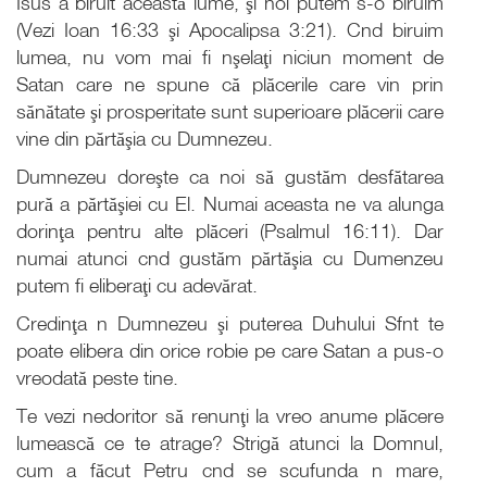
Isus a biruit această lume, şi noi putem s-o biruim
(Vezi Ioan 16:33 şi Apocalipsa 3:21). Cnd biruim
lumea, nu vom mai fi nşelaţi niciun moment de
Satan care ne spune că plăcerile care vin prin
sănătate şi prosperitate sunt superioare plăcerii care
vine din părtăşia cu Dumnezeu.
Dumnezeu doreşte ca noi să gustăm desfătarea
pură a părtăşiei cu El. Numai aceasta ne va alunga
dorinţa pentru alte plăceri (Psalmul 16:11). Dar
numai atunci cnd gustăm părtăşia cu Dumenzeu
putem fi eliberaţi cu adevărat.
Credinţa n Dumnezeu şi puterea Duhului Sfnt te
poate elibera din orice robie pe care Satan a pus-o
vreodată peste tine.
Te vezi nedoritor să renunţi la vreo anume plăcere
lumească ce te atrage? Strigă atunci la Domnul,
cum a făcut Petru cnd se scufunda n mare,