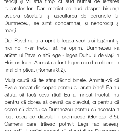
fericiţi şi vii atta timp ct aud numai de iertarea
păcatelor lor. Dar imediat ce aud despre biruinţa
asupra păcatului şi ascultarea de poruncile lui
Dumnezeu, se simt condamnaţi şi nenorociţi şi
morţi.
Dar Pavel nu s-a oprit la legea vechiului legămnt şi
nici noi n-ar trebui să ne oprim. Dumnezeu i-a
arătat lui Pavel o altă lege - legea Duhului de viaţă n
Hristos Isus. Aceasta a fost legea care l-a eliberat n
final din păcat (Romani 8:2).
Mulţi caută să fie sfinţi făcnd binele. Amintiţi-vă că
Eva a mncat din copac pentru că arăta bine!! Ea nu
căuta să facă ceva rău!! Ea a mncat fructul, nu
pentru că dorea să devină ca diavolul, ci pentru că
dorea să devină ca Dumnezeu pentru că aceasta a
fost ceea ce diavolul i promisese (Geneza 3:5).
Oamenii care trăiesc potrivit Legii fac aceeaşi