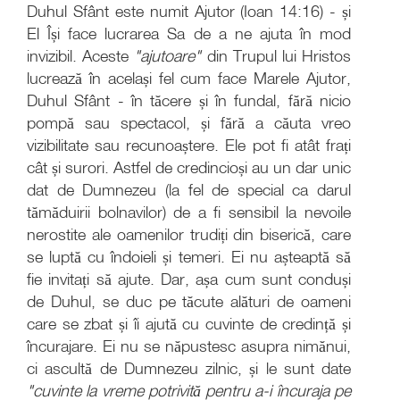
Duhul Sfânt este numit Ajutor (Ioan 14:16) - și
El Își face lucrarea Sa de a ne ajuta în mod
invizibil. Aceste
"ajutoare"
din Trupul lui Hristos
lucrează în același fel cum face Marele Ajutor,
Duhul Sfânt - în tăcere și în fundal, fără nicio
pompă sau spectacol, și fără a căuta vreo
vizibilitate sau recunoaștere. Ele pot fi atât frați
cât și surori. Astfel de credincioși au un dar unic
dat de Dumnezeu (la fel de special ca darul
tămăduirii bolnavilor) de a fi sensibil la nevoile
nerostite ale oamenilor trudiți din biserică, care
se luptă cu îndoieli și temeri. Ei nu așteaptă să
fie invitați să ajute. Dar, așa cum sunt conduși
de Duhul, se duc pe tăcute alături de oameni
care se zbat și îi ajută cu cuvinte de credință și
încurajare. Ei nu se năpustesc asupra nimănui,
ci ascultă de Dumnezeu zilnic, și le sunt date
"cuvinte la vreme potrivită pentru a-i încuraja pe