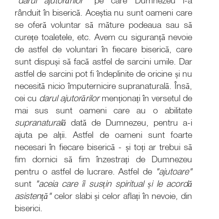
"darul ajutorărilor"
pe care Dumnezeu i-a
rânduit în biserică. Aceștia nu sunt oameni care
se oferă voluntar să măture podeaua sau să
curețe toaletele, etc. Avem cu siguranță nevoie
de astfel de voluntari în fiecare biserică, care
sunt dispuși să facă astfel de sarcini umile. Dar
astfel de sarcini pot fi îndeplinite de oricine și nu
necesită nicio împuternicire supranaturală. Însă,
cei cu
darul ajutorărilor
menționați în versetul de
mai sus sunt oameni care au o abilitate
supranaturală
dată de Dumnezeu, pentru a-i
ajuta pe alții. Astfel de oameni sunt foarte
necesari în fiecare biserică - și toți ar trebui să
fim dornici să fim înzestrați de Dumnezeu
pentru o astfel de lucrare. Astfel de
"ajutoare"
sunt
"aceia care îi susțin spiritual și le acordă
asistență"
celor slabi și celor aflați în nevoie, din
biserici.