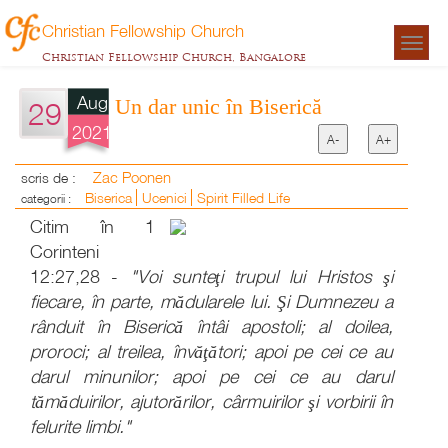
Christian Fellowship Church
Togg
Christian Fellowship Church, Bangalore
navigat
Aug
Un dar unic în Biserică
29
2021
A-
A+
Zac Poonen
scris de :
Biserica
Ucenici
Spirit Filled Life
categorii :
Citim în 1
Corinteni
12:27,28 -
"Voi sunteţi trupul lui Hristos şi
fiecare, în parte, mădularele lui. Şi Dumnezeu a
rânduit în Biserică întâi apostoli; al doilea,
proroci; al treilea, învăţători; apoi pe cei ce au
darul minunilor; apoi pe cei ce au darul
tămăduirilor, ajutorărilor, cârmuirilor şi vorbirii în
felurite limbi."