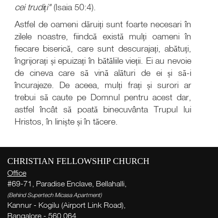
cei trudiți"
(Isaia 50:4).
Astfel de oameni dăruiți sunt foarte necesari în
zilele noastre, fiindcă există mulți oameni în
fiecare biserică, care sunt descurajați, abătuți,
îngrijorați și epuizați în bătăliile vieții. Ei au nevoie
de cineva care să vină alături de ei și să-i
încurajeze. De aceea, mulți frați și surori ar
trebui să caute pe Domnul pentru acest dar,
astfel încât să poată binecuvânta Trupul lui
Hristos, în liniște și în tăcere.
Cu
săp
CHRISTIAN FELLOWSHIP CHURCH
( Th
Office
Thi
#69-71, Paradise Enclave, Bellahalli,
Pr
(Behind Supertech Micasa Apartment)
d
Kannur - Kogilu (Airport Link Road),
î
Bangalore - 560 064,