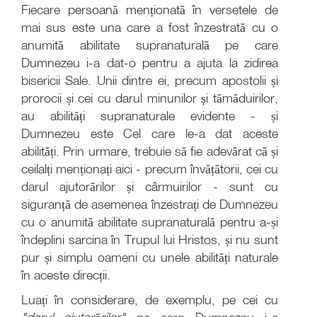
Fiecare persoană menționată în versetele de
mai sus este una care a fost înzestrată cu o
anumită abilitate supranaturală pe care
Dumnezeu i-a dat-o pentru a ajuta la zidirea
bisericii Sale. Unii dintre ei, precum apostolii și
prorocii și cei cu darul minunilor și tămăduirilor,
au abilități supranaturale evidente - și
Dumnezeu este Cel care le-a dat aceste
abilități. Prin urmare, trebuie să fie adevărat că și
ceilalți menționați aici - precum învățătorii, cei cu
darul ajutorărilor și cârmuirilor - sunt cu
siguranță de asemenea înzestrați de Dumnezeu
cu o anumită abilitate supranaturală pentru a-și
îndeplini sarcina în Trupul lui Hristos, și nu sunt
pur și simplu oameni cu unele abilități naturale
în aceste direcții.
Luați în considerare, de exemplu, pe cei cu