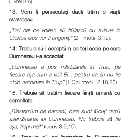
(Evrei 8:6).
13. Vom fi persecutați dacă trăim o viață
evlavioasă
„Toți cei ce voiesc să trăiască cu evlavie în
Cristos Isus vor fi prigoniți”
(2 Timotei 3:12).
14. Trebuie să-i acceptăm pe toți aceia pe care
Dumnezeu i-a acceptat
„Dumnezeu a pus mădularele în Trup, pe
fiecare aşa cum a voit El... pentru ca să nu fie
nicio dezbinare în Trup”
(1 Corinteni 12:18,25).
15. Trebuie să tratăm fiecare ființă umană cu
demnitate
„Blestemăm pe oameni, care sunt făcuţi după
asemănarea lui Dumnezeu. Nu trebuie să fie
aşa, fraţii mei!”
(Iacov 3:9,10).