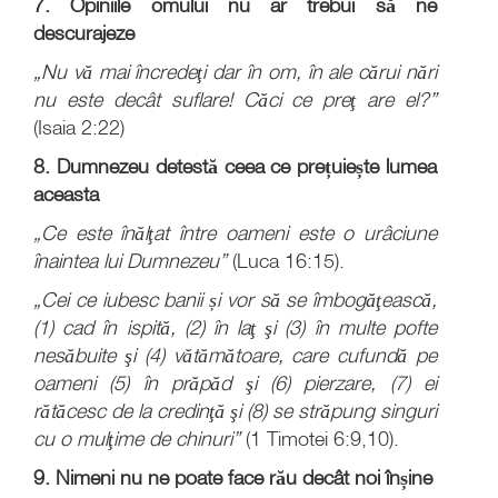
7. Opiniile omului nu ar trebui să ne
descurajeze
„Nu vă mai încredeţi dar în om, în ale cărui nări
nu este decât suflare! Căci ce preţ are el?”
(Isaia 2:22)
8. Dumnezeu detestă ceea ce prețuiește lumea
aceasta
„Ce este înălţat între oameni este o urâciune
înaintea lui Dumnezeu”
(Luca 16:15).
„Cei ce iubesc banii și vor să se îmbogăţească,
(1) cad în ispită, (2) în laţ şi (3) în multe pofte
nesăbuite şi (4) vătămătoare, care cufundă pe
oameni (5) în prăpăd şi (6) pierzare, (7) ei
rătăcesc de la credinţă şi (8) se străpung singuri
cu o mulţime de chinuri”
(1 Timotei 6:9,10).
9. Nimeni nu ne poate face rău decât noi înșine