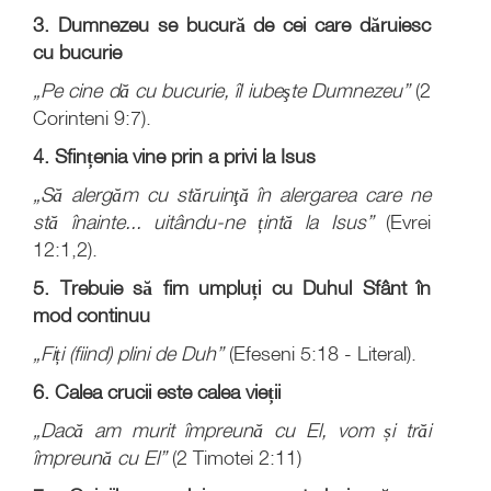
3.
Dumnezeu se bucură de cei care dăruiesc
cu bucurie
„Pe cine dă cu bucurie, îl iubeşte Dumnezeu”
(2
Corinteni 9:7).
4. Sfințenia vine prin a privi la Isus
„Să alergăm cu stăruinţă în alergarea care ne
stă înainte... uitându-ne țintă la Isus”
(Evrei
12:1,2).
5. Trebuie să fim umpluți cu Duhul Sfânt în
mod continuu
„Fiți (fiind) plini de Duh”
(Efeseni 5:18 - Literal).
6. Calea crucii este calea vieții
„Dacă am murit împreună cu El, vom și trăi
împreună cu El”
(2 Timotei 2:11)