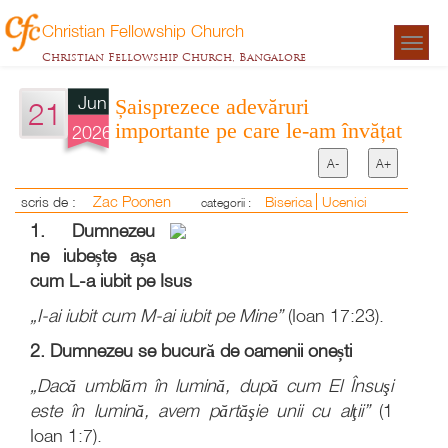
Christian Fellowship Church
Togg
Christian Fellowship Church, Bangalore
navigat
Jun
Șaisprezece adevăruri
21
importante pe care le-am învățat
2026
A-
A+
Zac Poonen
scris de :
Biserica
Ucenici
categorii :
1. Dumnezeu
ne iubește așa
cum L-a iubit pe Isus
„I-ai iubit cum M-ai iubit pe Mine”
(Ioan 17:23).
2.
Dumnezeu se bucură de oamenii onești
„Dacă umblăm în lumină, după cum El Însuşi
este în lumină, avem părtăşie unii cu alţii”
(1
Ioan 1:7).