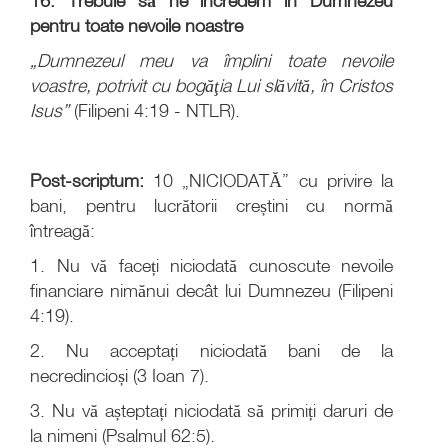
16. Trebuie să ne încredem în Dumnezeu
pentru toate nevoile noastre
„Dumnezeul meu va împlini toate nevoile
voastre, potrivit cu bogăţia Lui slăvită, în Cristos
Isus”
(Filipeni 4:19 - NTLR).
Post-scriptum:
10 „NICIODATĂ” cu privire la
bani, pentru lucrătorii creștini cu normă
întreagă:
1. Nu vă faceți niciodată cunoscute nevoile
financiare nimănui decât lui Dumnezeu (Filipeni
4:19).
2. Nu acceptați niciodată bani de la
necredincioși (3 Ioan 7).
3. Nu vă așteptați niciodată să primiți daruri de
la nimeni (Psalmul 62:5).