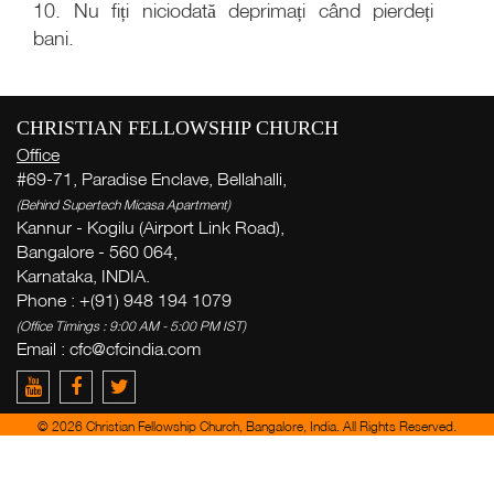
10. Nu fiți niciodată deprimați când pierdeți
bani.
Cu
CHRISTIAN FELLOWSHIP CHURCH
săp
Office
( Th
#69-71, Paradise Enclave, Bellahalli,
Thi
(Behind Supertech Micasa Apartment)
Kannur - Kogilu (Airport Link Road),
Pr
Bangalore - 560 064,
d
Karnataka, INDIA.
î
Phone : +(91) 948 194 1079
(Office Timings : 9:00 AM - 5:00 PM IST)
Email :
cfc@cfcindia.com
Ge
week
Zac
© 2026 Christian Fellowship Church, Bangalore, India. All Rights Reserved.
del
yo