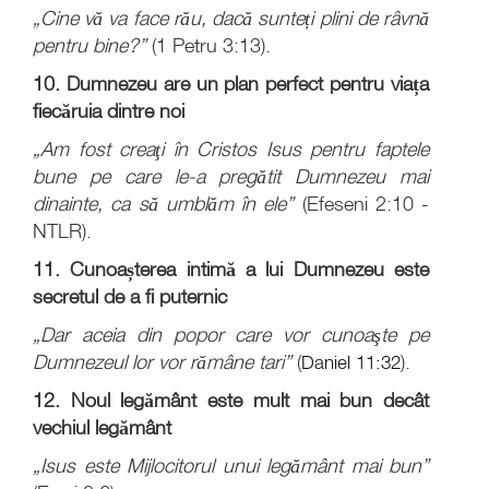
„Cine vă va face rău, dacă sunteți plini de râvnă
pentru bine?”
(1 Petru 3:13).
10. Dumnezeu are un plan perfect pentru viața
fiecăruia dintre noi
„Am fost creaţi în Cristos Isus pentru faptele
bune pe care le-a pregătit Dumnezeu mai
dinainte, ca să umblăm în ele”
(Efeseni 2:10 -
NTLR).
11. Cunoașterea intimă a lui Dumnezeu este
secretul de a fi puternic
„Dar aceia din popor care vor cunoaşte pe
Dumnezeul lor vor rămâne tari”
(
Daniel 11:32
).
12. Noul legământ este mult mai bun decât
vechiul legământ
„Isus este Mijlocitorul unui legământ mai bun”