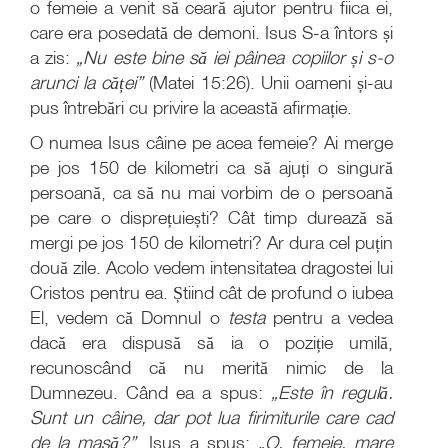
o femeie a venit să ceară ajutor pentru fiica ei,
care era posedată de demoni. Isus S-a întors și
a zis:
„Nu este bine să iei pâinea copiilor și s-o
arunci la căței”
(Matei 15:26). Unii oameni și-au
pus întrebări cu privire la această afirmație.
O numea Isus câine pe acea femeie? Ai merge
pe jos 150 de kilometri ca să ajuți o singură
persoană, ca să nu mai vorbim de o persoană
pe care o disprețuiești? Cât timp durează să
mergi pe jos 150 de kilometri? Ar dura cel puțin
două zile. Acolo vedem intensitatea dragostei lui
Cristos pentru ea. Știind cât de profund o iubea
El, vedem că Domnul o
testa
pentru a vedea
dacă era dispusă să ia o poziție umilă,
recunoscând că nu merită nimic de la
Dumnezeu. Când ea a spus:
„Este în regulă.
Sunt un câine, dar pot lua firimiturile care cad
de la masă?”
, Isus a spus:
„O, femeie, mare