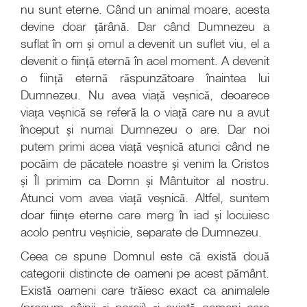
nu sunt eterne. Când un animal moare, acesta
devine doar țărână. Dar când Dumnezeu a
suflat în om și omul a devenit un suflet viu, el a
devenit o ființă eternă în acel moment. A devenit
o ființă eternă răspunzătoare înaintea lui
Dumnezeu. Nu avea viață veșnică, deoarece
viața veșnică se referă la o viață care nu a avut
început și numai Dumnezeu o are. Dar noi
putem primi acea viață veșnică atunci când ne
pocăim de păcatele noastre și venim la Cristos
și Îl primim ca Domn și Mântuitor al nostru.
Atunci vom avea viață veșnică. Altfel, suntem
doar ființe eterne care merg în iad și locuiesc
acolo pentru veșnicie, separate de Dumnezeu.
Ceea ce spune Domnul este că există două
categorii distincte de oameni pe acest pământ.
Există oameni care trăiesc exact ca animalele