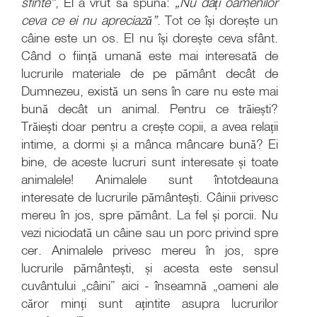
sfinte”
, El a vrut să spună:
„Nu dați oamenilor
ceva ce ei nu apreciază”
. Tot ce își dorește un
câine este un os. El nu își dorește ceva sfânt.
Când o ființă umană este mai interesată de
lucrurile materiale de pe pământ decât de
Dumnezeu, există un sens în care nu este mai
bună decât un animal. Pentru ce trăiești?
Trăiești doar pentru a crește copii, a avea relații
intime, a dormi și a mânca mâncare bună? Ei
bine, de aceste lucruri sunt interesate și toate
animalele! Animalele sunt întotdeauna
interesate de lucrurile pământești. Câinii privesc
mereu în jos, spre pământ. La fel și porcii. Nu
vezi niciodată un câine sau un porc privind spre
cer. Animalele privesc mereu în jos, spre
lucrurile pământești, și acesta este sensul
cuvântului „câini” aici - înseamnă „oameni ale
căror minți sunt ațintite asupra lucrurilor