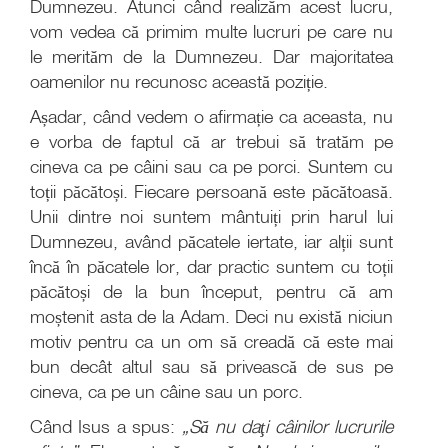
Dumnezeu. Atunci când realizăm acest lucru,
vom vedea că primim multe lucruri pe care nu
le merităm de la Dumnezeu. Dar majoritatea
oamenilor nu recunosc această poziție.
Așadar, când vedem o afirmație ca aceasta, nu
e vorba de faptul că ar trebui să tratăm pe
cineva ca pe câini sau ca pe porci. Suntem cu
toții păcătoși. Fiecare persoană este păcătoasă.
Unii dintre noi suntem mântuiți prin harul lui
Dumnezeu, având păcatele iertate, iar alții sunt
încă în păcatele lor, dar practic suntem cu toții
păcătoși de la bun început, pentru că am
moștenit asta de la Adam. Deci nu există niciun
motiv pentru ca un om să creadă că este mai
bun decât altul sau să privească de sus pe
cineva, ca pe un câine sau un porc.
Când Isus a spus:
„Să nu daţi câinilor lucrurile