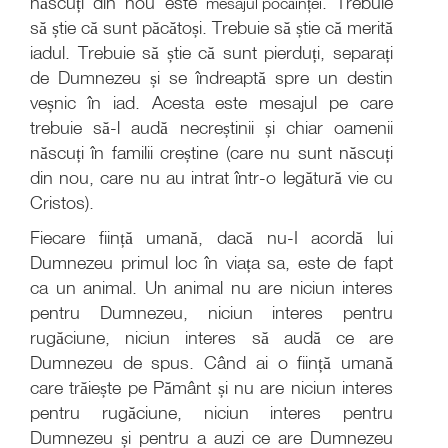
născuți din nou este
. Trebuie
mesajul pocăinței
să știe că sunt păcătoși. Trebuie să știe că merită
iadul. Trebuie să știe că sunt pierduți, separați
de Dumnezeu și se îndreaptă spre un destin
veșnic în iad. Acesta este mesajul pe care
trebuie să-l audă necreștinii și chiar oamenii
născuți în familii creștine (care nu sunt născuți
din nou, care nu au intrat într-o legătură vie cu
Cristos).
Fiecare ființă umană, dacă nu-I acordă lui
Dumnezeu primul loc în viața sa, este de fapt
ca un animal. Un animal nu are niciun interes
pentru Dumnezeu, niciun interes pentru
rugăciune, niciun interes să audă ce are
Dumnezeu de spus. Când ai o ființă umană
care trăiește pe Pământ și nu are niciun interes
pentru rugăciune, niciun interes pentru
Dumnezeu și pentru a auzi ce are Dumnezeu