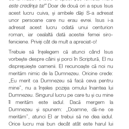
este credința ta!”
Doar de două ori a spus Isus
acest lucru cuiva, și ambele dăți S-a adresat
unor persoane care nu erau evrei. Isus i-a
adresat acest lucru odată unui centurion
roman, iar cealaltă dată acestei femei siro-
feniciene. Priviți cât de mult a apreciat-o!
Trebuie să înțelegem că atunci când Isus
vorbește despre câini și porci în Scriptură, El nu
disprețuiește oamenii. El recunoaște că noi nu
merităm nimic de la Dumnezeu. Oricine crede:
„Eu merit ca Dumnezeu să facă ceva pentru
mine”, nu a înțeles poziția omului înaintea lui
Dumnezeu. Singurul lucru pe care tu și cu mine
îl merităm este iadul. Dacă mergem la
Dumnezeu și spunem: „Doamne, dă-ne ce
merităm”, atunci El ar trebui să ne dea iadul.
Orice lucru mai bun decât atât este harul lui