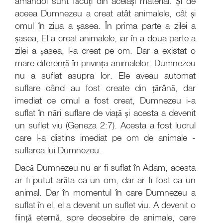
amândoi sunt făcuți din același material. Și de
aceea Dumnezeu a creat atât animalele, cât și
omul în ziua a șasea. În prima parte a zilei a
șasea, El a creat animalele, iar în a doua parte a
zilei a șasea, l-a creat pe om. Dar a existat o
mare diferență în privința animalelor: Dumnezeu
nu a suflat asupra lor. Ele aveau automat
suflare când au fost create din țărână, dar
imediat ce omul a fost creat, Dumnezeu i-a
suflat în nări suflare de viață și acesta a devenit
un suflet viu (Geneza 2:7). Acesta a fost lucrul
care l-a distins imediat pe om de animale -
suflarea lui Dumnezeu.
Dacă Dumnezeu nu ar fi suflat în Adam, acesta
ar fi putut arăta ca un om, dar ar fi fost ca un
animal. Dar în momentul în care Dumnezeu a
suflat în el, el a devenit un suflet viu. A devenit o
ființă eternă, spre deosebire de animale, care