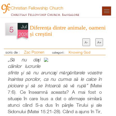
Christian Fellowship Church
Togg
Christian Fellowship Church, Bangalore
navigat
Jul
Diferența dintre animale, oameni
5
și creștini
2026
A-
A+
Zac Poonen
scris de :
Knowing God
categorii :
„Să nu daţi
câinilor lucrurile
sfinte şi să nu aruncaţi mărgăritarele voastre
înaintea porcilor, ca nu cumva să le calce în
picioare şi să se întoarcă să vă rupă”
(Matei
7:6). Ce înseamnă aceasta? A mai fost o
situație în care Isus a dat o afirmație similară
atunci când S-a dus în părţile Tirului şi ale
Sidonului (Matei 15:21-28). Când a ajuns în Tir,