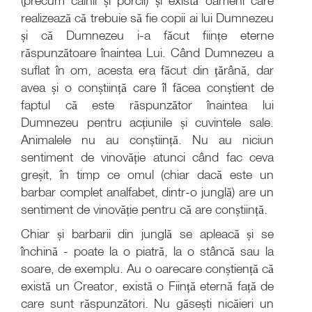
(precum câinii și porcii) și există oameni care
realizează că trebuie să fie copii ai lui Dumnezeu
și că Dumnezeu i-a făcut ființe eterne
răspunzătoare înaintea Lui. Când Dumnezeu a
suflat în om, acesta era făcut din țărână, dar
avea și o conștiință care îl făcea conștient de
faptul că este răspunzător înaintea lui
Dumnezeu pentru acțiunile și cuvintele sale.
Animalele nu au conștiință. Nu au niciun
sentiment de vinovăție atunci când fac ceva
greșit, în timp ce omul (chiar dacă este un
barbar complet analfabet, dintr-o junglă) are un
sentiment de vinovăție pentru că are conștiință.
Chiar și barbarii din junglă se apleacă și se
închină - poate la o piatră, la o stâncă sau la
soare, de exemplu. Au o oarecare conștiență că
există un Creator, există o Ființă eternă față de
care sunt răspunzători. Nu găsești nicăieri un