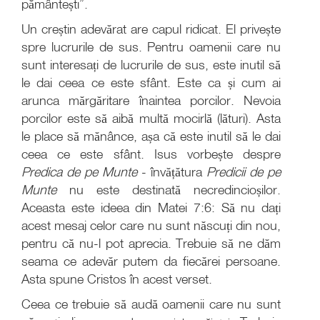
pământești”.
Un creștin adevărat are capul ridicat. El privește
spre lucrurile de sus. Pentru oamenii care nu
sunt interesați de lucrurile de sus, este inutil să
le dai ceea ce este sfânt. Este ca și cum ai
arunca mărgăritare înaintea porcilor. Nevoia
porcilor este să aibă multă mocirlă (lături). Asta
le place să mănânce, așa că este inutil să le dai
ceea ce este sfânt. Isus vorbește despre
Predica de pe Munte
- învățătura
Predicii de pe
Munte
nu este destinată necredincioșilor.
Aceasta este ideea din Matei 7:6: Să nu dați
acest mesaj celor care nu sunt născuți din nou,
pentru că nu-l pot aprecia. Trebuie să ne dăm
seama ce adevăr putem da fiecărei persoane.
Asta spune Cristos în acest verset.
Ceea ce trebuie să audă oamenii care nu sunt