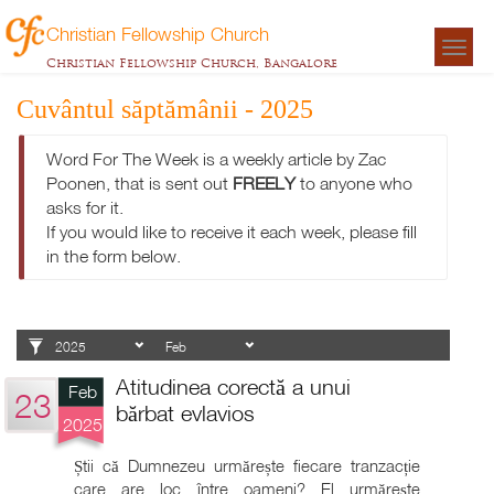
Christian Fellowship Church
Togg
Christian Fellowship Church, Bangalore
navigat
Cuvântul săptămânii - 2025
Word For The Week is a weekly article by Zac
Poonen, that is sent out
FREELY
to anyone who
asks for it.
If you would like to receive it each week, please fill
in the form below.
Atitudinea corectă a unui
Feb
23
bărbat evlavios
2025
Știi că Dumnezeu urmărește fiecare tranzacție
care are loc între oameni? El urmărește