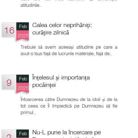
atitudinile..
Calea celor neprihăniți:
Feb
16
curățire zilnică
2025
Trebuie să avem aceeași atitudine pe care a
avut-o Isus față de lucrurile materiale, față de..
Înțelesul și importanța
Feb
9
pocăinței
2025
Întoarcerea către Dumnezeu de la idoli și de la
tot ceea ce Îl împiedică pe Dumnezeu să fie
primul..
Nu-L pune la încercare pe
Feb
2